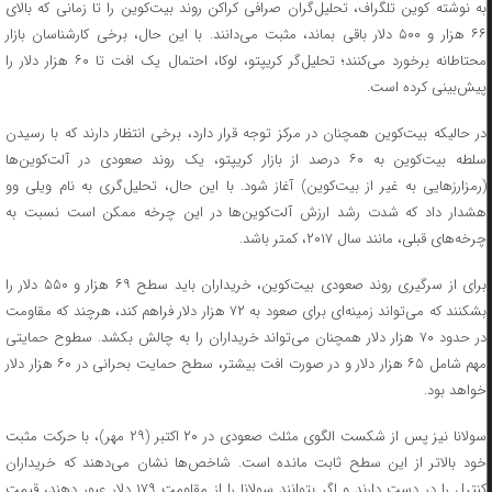
به نوشته کوین تلگراف، تحلیل‌گران صرافی کراکن روند بیت‌کوین را تا زمانی که بالای
۶۶ هزار و ۵۰۰ دلار باقی بماند، مثبت می‌دانند. با این حال، برخی کارشناسان بازار
محتاطانه برخورد می‌کنند؛ تحلیل‌گر کریپتو، لوکا، احتمال یک افت تا ۶۰ هزار دلار را
پیش‌بینی کرده است.
در حالیکه بیت‌کوین همچنان در مرکز توجه قرار دارد، برخی انتظار دارند که با رسیدن
سلطه بیت‌کوین به ۶۰ درصد از بازار کریپتو، یک روند صعودی در آلت‌کوین‌ها
(رمزارزهایی به غیر از بیت‌کوین) آغاز شود. با این حال، تحلیل‌گری به نام ویلی وو
هشدار داد که شدت رشد ارزش آلت‌کوین‌ها در این چرخه ممکن است نسبت به
چرخه‌های قبلی، مانند سال ۲۰۱۷، کمتر باشد.
برای از سرگیری روند صعودی بیت‌کوین، خریداران باید سطح ۶۹ هزار و ۵۵۰ دلار را
بشکنند که می‌تواند زمینه‌ای برای صعود به ۷۲ هزار دلار فراهم کند، هرچند که مقاومت
در حدود ۷۰ هزار دلار همچنان می‌تواند خریداران را به چالش بکشد. سطوح حمایتی
مهم شامل ۶۵ هزار دلار و در صورت افت بیشتر، سطح حمایت بحرانی در ۶۰ هزار دلار
خواهد بود.
سولانا نیز پس از شکست الگوی مثلث صعودی در ۲۰ اکتبر (۲۹ مهر)، با حرکت مثبت
خود بالاتر از این سطح ثابت مانده است. شاخص‌ها نشان می‌دهند که خریداران
کنترل را در دست دارند و اگر بتوانند سولانا را از مقاومت ۱۷۹ دلار عبور دهند، قیمت