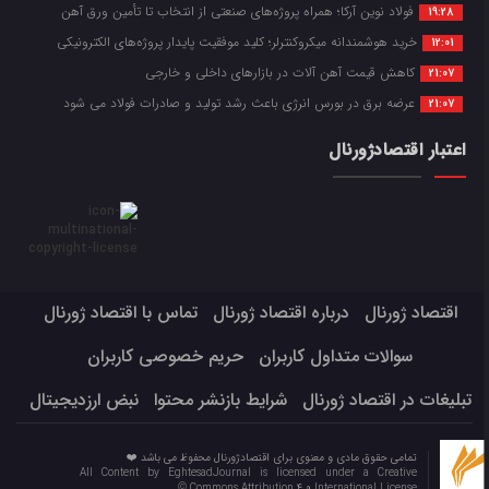
فولاد نوین آرکا؛ همراه پروژه‌های صنعتی از انتخاب تا تأمین ورق آهن
19:28
خرید هوشمندانه میکروکنترلر؛ کلید موفقیت پایدار پروژه‌های الکترونیکی
12:01
کاهش قیمت آهن آلات در بازارهای داخلی و خارجی
21:07
عرضه برق در بورس انرژی باعث رشد تولید و صادرات فولاد می شود
21:07
اعتبار اقتصادژورنال
اقتصاد ژورنال
درباره اقتصاد ژورنال
تماس با اقتصاد ژورنال
سوالات متداول کاربران
حریم خصوصی کاربران
تبلیغات در اقتصاد ژورنال
شرایط بازنشر محتوا
نبض ارزدیجیتال
تمامی حقوق مادی و معنوی برای اقتصادژورنال محفوظ می باشد ❤️
All Content by EghtesadJournal is licensed under a Creative
Commons Attribution 4.0 International License ©️