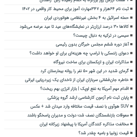
ثبت نام ۶۴هزار و ۳۴۷مهارت آموز برای محیط کار واقعی در ۱۴۰۲
حمله اسرائیل به ۴ بخش غیرنظامی هوانوردی ایران
کالاها ۳۰ درصد ارزان‌تر در نمایشگاه‌های عید تا عید عرضه می‌شود
سیسی در ترکیه به دنبال چیست؟
آغاز دوره ششم مجلس خبرگان بدون رئیسی
دعوای زلنسکی با ترامپ چه هزینه‌ای برای او خواهد داشت؟
مذاکرات ایران و ازبکستان برای ساخت نیروگاه
گرمای شدید در این شهر ۵۰ نفر را روانه بیمارستان کرد
خاطره جان‌فشانی سربازان ایران از ناخدای یک زیردریایی ایرانی
اقدام مهم آمریکا به نفع اوپک | بازار انرژی بهم ریخت؟
پایان ثبت نام آزمون کارشناسی ارشد گروه پزشکی
SUV هوآوی با نصف قیمت سانتافه وارد میدان شد + عکس
معوقات بازنشستگان نصف شد؛ دولت و مدیران پاسخگو باشند
مخالفت مذاکره‌ کنندگان آمریکا با پیشنهاد زیرکانه ایران
قیمت زولبیا و بامیه چقدر شد؟