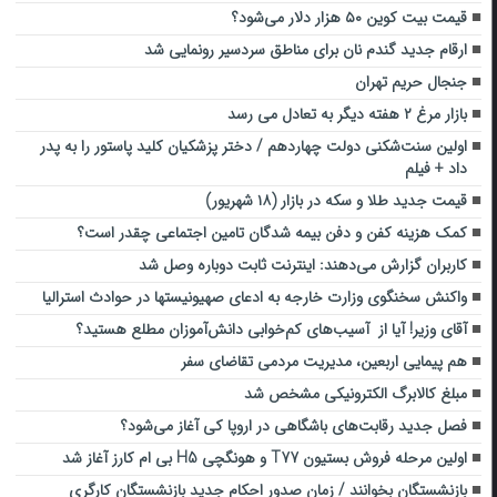
قیمت بیت کوین ۵۰ هزار دلار می‌شود؟
ارقام جدید گندم نان برای مناطق سردسیر رونمایی شد
جنجال حریم تهران
بازار مرغ ۲ هفته دیگر به تعادل می رسد
اولین سنت‌شکنی دولت چهاردهم / دختر پزشکیان کلید پاستور را به پدر
داد + فیلم
قیمت جدید طلا و سکه در بازار (۱۸ شهریور)
کمک هزینه کفن و دفن بیمه شدگان تامین اجتماعی چقدر است؟
کاربران گزارش می‌دهند: اینترنت ثابت دوباره وصل شد
واکنش سخنگوی وزارت خارجه به ادعای صهیونیستها در حوادث استرالیا
آقای وزیر! آیا از آسیب‌های کم‌خوابی دانش‌آموزان ‌مطلع هستید؟
هم پیمایی اربعین، مدیریت مردمی تقاضای سفر
مبلغ کالابرگ الکترونیکی مشخص شد
فصل جدید رقابت‌های باشگاهی در اروپا کی آغاز می‌شود؟
اولین مرحله فروش بستیون T77 و هونگچی H5 بی ام کارز آغاز شد
بازنشستگان بخوانند / زمان صدور احکام جدید بازنشستگان کارگری