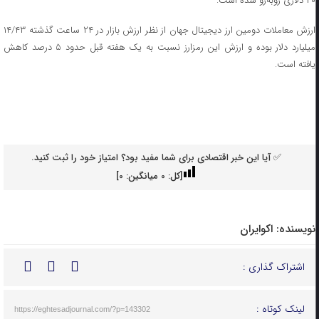
۲۰ دلاری روبه‌رو شده است.
ارزش معاملات دومین ارز دیجیتال جهان از نظر ارزش بازار در ۲۴ ساعت گذشته ۱۴/۴۳
میلیارد دلار بوده و ارزش این رمزارز نسبت به یک هفته قبل حدود ۵ درصد کاهش
یافته است.
✅ آیا این خبر اقتصادی برای شما مفید بود؟ امتیاز خود را ثبت کنید.
[کل:
0
میانگین:
0
]
نویسنده:
اکوایران
اشتراک گذاری :
لینک کوتاه :
https://eghtesadjournal.com/?p=143302