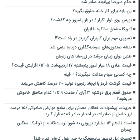
حکم علیرضا بیرانوند صادر شد
زن باید برای کار خانه حقوق بگیرد؟
بورس روی نوار تکرار / در بازار امروز چه گذشت؟
آمریکا مشتاق مذاکره با ایران
تغییری مهم برای کاربران کریپتو در راه است؟!
نقشه صندوق‌های سرمایه‌گذاری دوباره منفی شد
طنین نوای زیبای مرشد در زورخانه‌های زنجان
قیمت طلای ۱۸ عیار امروز پنجشنبه ۱۷ اردیبهشت ۱۴۰۵/ افزایش قیمت؟
چه کسانی سهام عدالت می‎گیرند؟ + فیلم
قیمت گوشت قرمز با ایجاد زنجیره تولید ۳۰ درصد کاهش می‌یابد
جدول قطع برق دوشنبه ۲۱ آبان / ساعت ۹ تا ۱۱ کدام مناطق خاموش
می‌شود؟
جزییات پیشنهادات فعالان معدنی برای منابع عوارض صادراتی/۱۵ درصد
ارز حاصل از صادرات در اختیار صادر کننده قرار گیرد
اسناد تفاهم ۱۳ میلیارد یورویی به شورا نرسید؛گلایه از ترافیک سنگین
چمران
تمسخر اپل توسط سامسونگ به ضرر غول کره‌ای تمام شد!