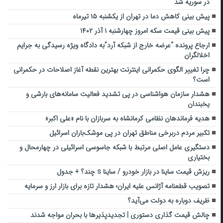
در سوریه شد
پیش بینی کاهش دما در تهران از یکشنبه ۱۵ تیرماه
پیش بینی قیمت سکه امروز چهارشنبه ۱ آذر ۱۴۰۲
ارجاع پرونده “عرضه خارج از شبکه آرد”به دادگاه ویژه رسیدگی به جرایم
اخلالگران
چرا تغییر الگوی حکمرانی اینترنت بهترین نقطۀ آغاز اصلاحات در حکمرانی
است؟
هشدار سازمان هواشناسی در پی تشدید فعالیت سامانه‌های بارشی و
یخبندان
هدیه فرماندهان نظامی کرمانشاه به سربازان با نام «علی اکبر»
تکبیر مردم دربرخی مناطق تهران در پی موشک‌باران اسرائیل
دستگیری عامل اصلی مرتبط با شبکه جاسوسی اسرائیلی در چهارمحال و
بختیاری
ریزش قیمت ساینا در بازار خودرو / ساینا s چند؟ + جدول
تصویب قطعنامه آژانس علیه ایران؛ هشدار تازه برای بازار ارز و سرمایه
ظریف دوباره به دولت می‌آید؟
چالش قیمت گذاری دستوری | تجدیدپذیرها با بحران مواجه شدند