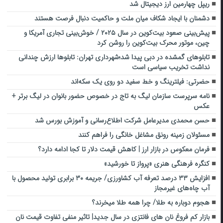
ریپل چهارمین ارز دیجیتال شد
دشمنان با ایجاد شکاف میان ملت و حاکمیت دنبال فرصت هستند
پیش‌بینی صعود بیت‌کوین در سال ۲۰۲۵ / خوش‌بینی تجاری آمریکا و
چین، موتور محرک بیت‌کوین را روشن کرد
تابلوهای گمشده در دبی پیدا شد؛شهرداری تهران: تابلوها ارزش چندانی
نداشت تخریب سیاسی است
حضرتی: فیلترینگ و خط سفید دو روی یک سکه‌اند
نامه سرپرست سازمان لیگ به تاج در خصوص حضور بانوان در لیگ برتر +
عکس
حسن محمدی مدیرعامل شرکت اطلاع‌رسانی و آموزش‌ بورس شد
مسئولان زمینه رونق مشاغل خانگی را فراهم کنند
فرمان معکوس در بازار ارز | کاهش قیمت دلار تا کجا ادامه دارد؟
کنگره فرهنگی هنری «پرواز تا خورشید»
افزایش ۳۳ درصد تعرفه آب کشاورزی/ جریمه ۳۰ برابری تولید محصول با
آب چاه‌های غیرمجاز
هجوم دوباره به طلا/ چرا همه طلا میخرند؟
بازار کم فروغ نان های فانتزی در سال جدید| تاثیر منفی تفاوت قیمت نان