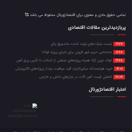
تمامی حقوق مادی و معنوی برای اقتصادژورنال محفوظ می باشد 🥰
پربازدیدترین مقالات اقتصادی
لیست شرکت‌های تولید کننده ساندویچ پانل
19:27
جابه‌جایی حریم شهر قزوین برای اجرای پروژه فولاد!
11:28
فولاد نوین آرکا؛ همراه پروژه‌های صنعتی از انتخاب تا تأمین ورق آهن
19:28
خرید هوشمندانه میکروکنترلر؛ کلید موفقیت پایدار پروژه‌های الکترونیکی
12:01
کاهش قیمت آهن آلات در بازارهای داخلی و خارجی
21:07
اعتبار اقتصادژورنال