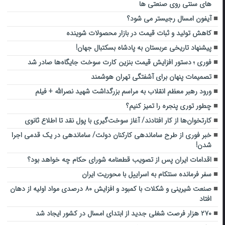
های سنتی روی صنعتی ها
آیفون امسال رجیستر می شود؟
کاهش تولید و ثبات قیمت در بازار محصولات شوینده
پیشنهاد تاریخی عربستان به پادشاه بسکتبال جهان!
فوری ؛ دستور افزایش قیمت بنزین کارت سوخت جایگاه‌ها صادر شد
تصمیمات پنهان برای آشفتگی تهران هوشمند
ورود رهبر معظم انقلاب به مراسم بزرگداشت شهید نصرالله + فیلم
چطور توری پنجره را تمیز کنیم؟
کارتخوان‌ها از کار افتادند/ آغاز سوخت‌گیری با پول نقد تا اطلاع ثانوی
خبر فوری از طرح ساماندهی کارکنان دولت/ ساماندهی در یک قدمی اجرا
شدن!
اقدامات ایران پس از تصویب قطعنامه شورای حکام چه خواهد بود؟
سفر فرمانده سنتکام به اسراییل با محوریت ایران
صنعت شیرینی و شکلات با کمبود و افزایش ۸۰ درصدی مواد اولیه از دهان
افتاد
۲۷۰ هزار فرصت شغلی جدید از ابتدای امسال در کشور ایجاد شد