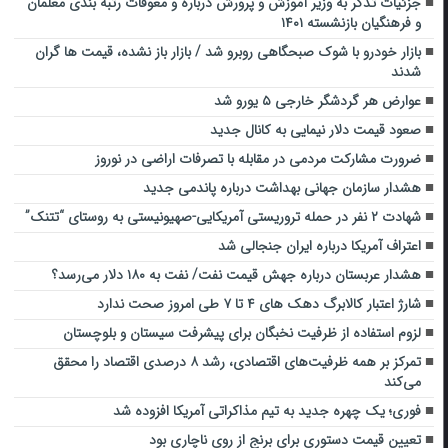
جزئیات تذکر به وزیر آموزش و پرورش درباره و معوقات رتبه بندی معلمان
و فرهنگیان بازنشسته ۱۴۰۱
بازار خودرو با شوک صبحگاهی روبرو شد / بازار باز نشده، قیمت ها گران
شدند
عوارض هر گردشگر خارجی ۵ یورو شد
صعود قیمت دلار نیمایی به کانال جدید
ضرورت مشارکت مردمی در مقابله با تصرفات اراضی در نوروز
هشدار سازمان جهانی بهداشت درباره پاندمی جدید
شهادت ۲ نفر در حمله تروریستی آمریکایی-صهیونیستی به روستای “تتنک”
اعتراف آمریکا درباره ایران جنجالی شد
هشدار عربستان درباره جهش قیمت نفت/ نفت به ۱۸۰ دلار می‌رسد؟
شارژ اعتبار کالابرگ دهک های ۴ تا ۷ طی امروز صحت ندارد
لزوم استفاده از ظرفیت نخبگان برای پیشرفت سیستان و بلوچستان
تمرکز بر همه ظرفیت‌های اقتصادی، رشد ۸ درصدی اقتصاد را محقق
می‌کند
فوری؛ یک چهره جدید به تیم مذاکراتی آمریکا افزوده شد
تعیین قیمت دستوری برای برنج از روی ناچاری بود