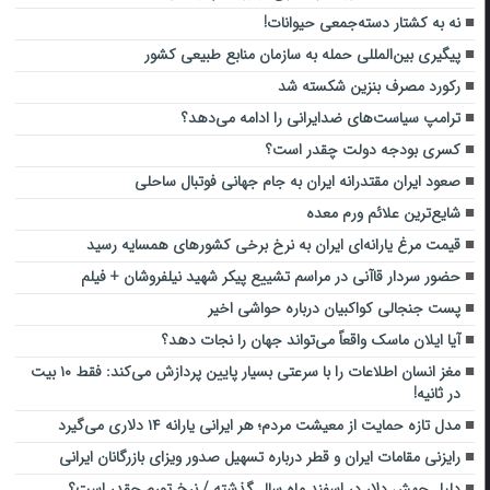
نه به کشتار دسته‌جمعی حیوانات!
پیگیری بین‌المللی حمله به سازمان منابع طبیعی کشور
رکورد مصرف بنزین شکسته شد
ترامپ سیاست‌های ضدایرانی را ادامه می‌دهد؟
کسری بودجه دولت چقدر است؟
صعود ایران مقتدرانه ایران به جام جهانی فوتبال ساحلی
شایع‌ترین علائم ورم معده
قیمت مرغ یارانه‌ای ایران به نرخ برخی کشورهای همسایه رسید
حضور سردار قاآنی در مراسم تشییع پیکر شهید نیلفروشان + فیلم
پست جنجالی کواکبیان درباره حواشی اخیر
آیا ایلان ماسک واقعاً می‌تواند جهان را نجات دهد؟
مغز انسان اطلاعات را با سرعتی بسیار پایین پردازش می‌کند: فقط ۱۰ بیت
در ثانیه!
مدل تازه حمایت از معیشت مردم؛ هر ایرانی یارانه ۱۴ دلاری می‌گیرد
رایزنی مقامات ایران و قطر درباره تسهیل صدور ویزای بازرگانان ایرانی
دلیل جهش دلار در اسفند ماه سال گذشته / نرخ تورم چقدر است؟