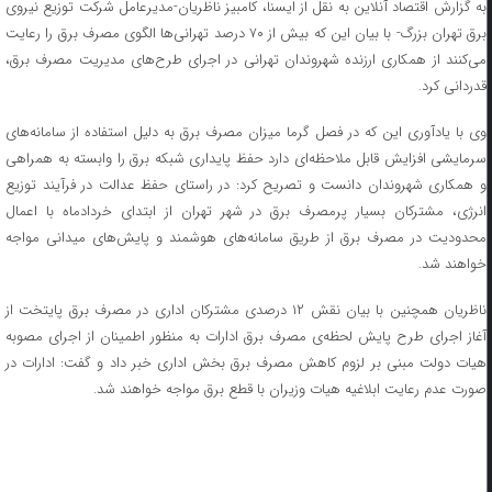
به گزارش اقتصاد آنلاین به نقل از ایسنا، کامبیز ناظریان-مدیرعامل شرکت توزیع نیروی
برق تهران بزرگ- با بیان این که بیش از ۷۰ درصد تهرانی‌ها الگوی مصرف برق را رعایت
می‌کنند از همکاری ارزنده شهروندان تهرانی در اجرای طرح‌های مدیریت مصرف برق،
قدردانی کرد.
وی با یادآوری این که در فصل گرما میزان مصرف برق به دلیل استفاده از سامانه‌های
سرمایشی افزایش قابل ملاحظه‌ای دارد حفظ پایداری شبکه برق را وابسته به همراهی
و همکاری شهروندان دانست و تصریح کرد: در راستای حفظ عدالت در فرآیند توزیع
انرژی، مشترکان بسیار پرمصرف برق در شهر تهران از ابتدای خردادماه با اعمال
محدودیت در مصرف برق از طریق سامانه‌های هوشمند و پایش‌های میدانی مواجه
خواهند شد.
ناظریان همچنین با بیان نقش ۱۲ درصدی مشترکان اداری در مصرف برق پایتخت از
آغاز اجرای طرح پایش لحظه‌ی مصرف برق ادارات به منظور اطمینان از اجرای مصوبه
هیات دولت مبنی بر لزوم کاهش مصرف برق بخش اداری خبر داد و گفت: ادارات در
صورت عدم رعایت ابلاغیه هیات وزیران با قطع برق مواجه خواهند شد.