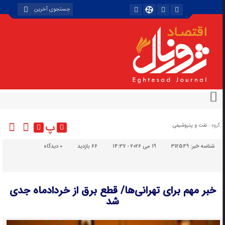
پ
گروه :
نفت و پتروشیمی
شناسه خبر:
312549
19 می 2026 - 14:37
66 بازدید
۰
دیدگاه
خبر مهم برای تهرانی‌ها/ قطع برق از خردادماه جدی
شد