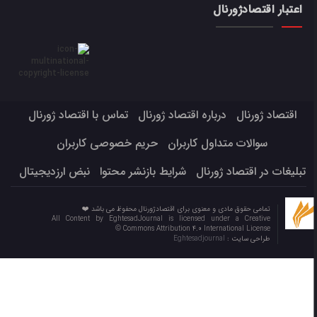
اعتبار اقتصادژورنال
اقتصاد ژورنال
درباره اقتصاد ژورنال
تماس با اقتصاد ژورنال
سوالات متداول کاربران
حریم خصوصی کاربران
تبلیغات در اقتصاد ژورنال
شرایط بازنشر محتوا
نبض ارزدیجیتال
تمامی حقوق مادی و معنوی برای اقتصادژورنال محفوظ می باشد ❤️
All Content by EghtesadJournal is licensed under a Creative
Commons Attribution 4.0 International License ©️
طراحی سایت :
Eghtesadjournal