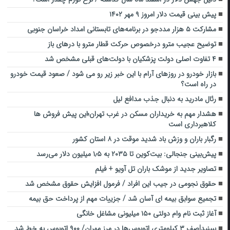
پیش بینی قیمت دلار امروز ۹ مهر ۱۴۰۲
مشارکت ۵ هزار مددجو در برنامه‌های تابستانی امداد خراسان‌ جنوبی
توضیح عجیب مترو درخصوص حرکت قطار مترو با درهای باز
۴ تفاوت اصلی دولت پزشکیان با دولت‌های قبلی مشخص شد
بازار خودرو در روزهای آرام با این خبر زیر رو می شود / صعود قیمت خودرو
در راه است؟
رئال مادرید به دنبال جذب مدافع لیل
هشدار مهم به خریداران مسکن در غرب تهران؛این پیش فروش ها
کلاهبرداری است
رگبار باران و وزش باد شدید موقت در ۸ استان کشور
پیش‌بینی جنجالی: بیت‌کوین تا ۲۰۳۵ به ۱٫۵ میلیون دلار می‌رسد
تصاویر جدید از موشک باران تل آویو + فیلم
حقوق نجومی در جیب این افراد / فرمول افزایش حقوق مشخص شد
تجمیع سوابق بیمه ای آسان شد / جزییات مهم از پرداخت حق بیمه
آغاز ثبت نام وام دولتی ۱۵۰ میلیونی مشاغل خانگی
ببینید|صف ۳ کیلومتری اتوبوس‌ها در مرز مهران/ ۹۰۰ اتوبوس به خط شد