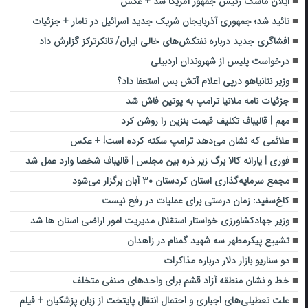
ایلان ماسک رئیس جمهور آمریکا شد + عکس
تائید شد؛ جمهوری آذربایجان شریک جدید اسرائیل در تامار + جزئیات
افشاگری جدید درباره نفتکش‌های خالی ایران/ تانکرترکز گزارش داد
درخواست پلیس از شهروندان اردبیلی
وزیر نتانیاهو درپی اعلام آتش بس استعفا داد؟
جزئیات نامه ملانیا ترامپ به پوتین فاش شد
مهم | قالیباف تکلیف قیمت بنزین را روشن کرد
علائمی که نشان می‌دهد ترامپ سکته کرده است! + عکس
فوری | یارانه کالا برگ زیر ذره بین مجلس | قالیباف شخصا وارد عمل شد
مجمع سرمایه‌گذاری استان کردستان ۳۰ آبان برگزار می‌شود
کاخ‌سفید: زمان درستی برای عملیات در رفح نیست
وزیر جهادکشاورزی خواستار استقلال مدیریت امور اراضی استان ها شد
تشییع پیکر‌مطهر سه شهید گمنام در زاهدان
دو سناریو بازار دلار درباره مذاکرات
خط و نشان منطقه آزاد قشم برای واحدهای صنفی متخلف
علت تعطیلی‌های اجباری و احتمال انتقال پایتخت از زبان پزشکیان + فیلم