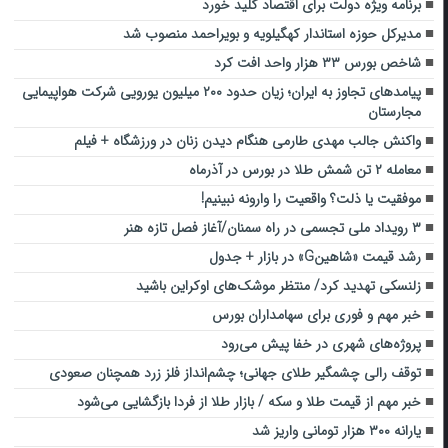
برنامه ویژه دولت برای اقتصاد کلید خورد
مدیرکل حوزه استاندار کهگیلویه و بویراحمد منصوب شد
شاخص بورس ۳۳ هزار واحد افت کرد
پیامدهای تجاوز به ایران؛ زیان حدود ۲۰۰ میلیون یورویی شرکت هواپیمایی
مجارستان
واکنش جالب مهدی طارمی هنگام دیدن زنان در ورزشگاه + فیلم
معامله ۲ تن شمش طلا در بورس در آذرماه
موفقیت یا ذلت؟ واقعیت را وارونه نبینیم!
۳ رویداد ملی تجسمی در راه سمنان/آغاز فصل تازه هنر
رشد قیمت «شاهینG» در بازار + جدول
زلنسکی تهدید کرد/ منتظر موشک‌های اوکراین باشید
خبر مهم و فوری برای سهامداران بورس
پروژه‌های شهری در خفا پیش می‌رود
توقف رالی چشمگیر طلای جهانی؛ چشم‌انداز فلز زرد همچنان صعودی
خبر مهم از قیمت طلا و سکه / بازار طلا از فردا بازگشایی می‌شود
یارانه ۳۰۰ هزار تومانی واریز شد