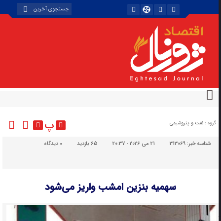
پ
گروه :
نفت و پتروشیمی
شناسه خبر:
313069
21 می 2026 - 20:37
65 بازدید
۰
دیدگاه
سهمیه بنزین امشب واریز می‌شود