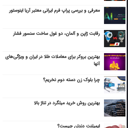
معرفی و بررسی پراپ فرم ایرانی معتبر آریا اینوستور
رقابت ژاپن و آلمان، دو غول ساخت سنسور فشار
بهترین بروکر برای معاملات طلا در ایران و ویژگی‌های
آنها
چرا بلوک زن دسته دوم نخریم؟
بهترین روش خرید میلگرد در تناژ بالا
ایمپلنت دندان چیست؟