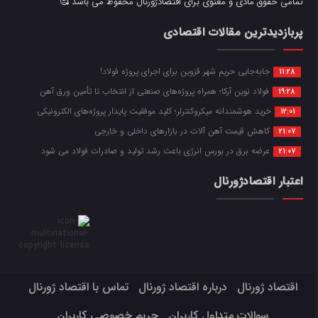
تمامی حقوق مادی و معنوی برای اقتصادژورنال محفوظ می باشد 🥰
پربازدیدترین مقالات اقتصادی
جابه‌جایی حریم شهر قزوین برای اجرای پروژه فولاد!
11:28
فولاد نوین آرکا؛ همراه پروژه‌های صنعتی از انتخاب تا تأمین ورق آهن
19:28
خرید هوشمندانه میکروکنترلر؛ کلید موفقیت پایدار پروژه‌های الکترونیکی
12:01
کاهش قیمت آهن آلات در بازارهای داخلی و خارجی
21:07
عرضه برق در بورس انرژی باعث رشد تولید و صادرات فولاد می شود
21:07
اعتبار اقتصادژورنال
اقتصاد ژورنال
درباره اقتصاد ژورنال
تماس با اقتصاد ژورنال
سوالات متداول کاربران
حریم خصوصی کاربران