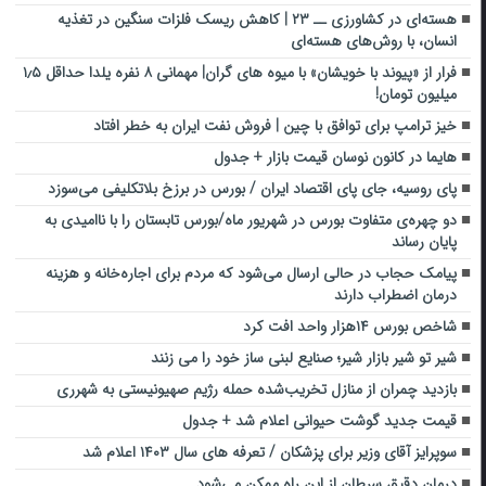
هسته‌ای در کشاورزی ــ ۲۳ | کاهش ریسک فلزات سنگین در تغذیه
انسان، با روش‌های هسته‌ای
فرار از «پیوند با خویشان» با میوه های گران| مهمانی ۸ نفره یلدا حداقل ۱٫۵
میلیون تومان!
خیز ترامپ برای توافق با چین | فروش نفت ایران به خطر افتاد
هایما در کانون نوسان قیمت بازار + جدول
پای روسیه، جای پای اقتصاد ایران / بورس در برزخ بلاتکلیفی می‌سوزد
دو چهره‌ی متفاوت بورس در شهریور ماه/بورس تابستان را با ناامیدی به
پایان رساند
پیامک حجاب در حالی ارسال می‌شود که مردم برای اجاره‌خانه و هزینه
درمان اضطراب دارند
شاخص بورس ۱۴هزار واحد افت کرد
شیر‌ تو شیر بازار شیر؛ صنایع لبنی ساز خود را می زنند
بازدید چمران از منازل تخریب‌شده حمله رژیم صهیونیستی به شهرری
قیمت جدید گوشت حیوانی اعلام شد + جدول
سوپرایز آقای وزیر برای پزشکان / تعرفه های سال ۱۴۰۳ اعلام شد
درمان دقیق سرطان از این راه ممکن می‌شود