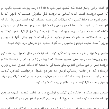
او گفت: وقتی یاشار کشته شد شفیق صبر نکرد تا دادگاه درباره پرونده تصمیم بگیرد. او
که خیلی ثروتمند است گفت کسانی در پرونده قتل برادرش هستند که قانون آنها را
مجرم نمی‌داند و فقط کسی را که مرتکب قتل شده دستگیر کرده است پس پول داد که
آنها هم تنبیه شوند. شب حادثه چهار نفری که شفیق مدعی بود به خاطر آنها برادرش
کشته شده است در یک عروسی بودند، دو نفر از دوستان شفیق از آنها عکس گرفتند و
برای ما فرستادند. ما هم که مسلح بودیم همگی آماده شدیم. وقتی آنها از عروسی
بیرون آمدند شلیک کردیم و ماشین را به گلوله بستیم. دو نفرشان درجا فوت کردند.
ماموران شفیق و هر سه مرد را دستگیر کردند. تحقیقات در حال تکمیل بود که متهم
جوان پرونده که درباره نقش شفیق صحبت کرده بود در زندان جانش را از دست داد و
پرونده پس از طی مراحل قانونی برای رسیدگی به شعبه ۱۳ دادگاه کیفری استان تهران
فرستاده شد. در جلسه رسیدگی اولیای دم هر دو مقتول درخواست قصاص کردند.
سپس نوبت به شفیق رسید؛ او گفت: من در جریان نبودم متهمان قصد تیراندازی دارند
و حرفی هم به آنها نزدم. من در ماشین بودم که شلیک کردند.
سپس متهم دیگر در جایگاه قرار گرفت و توضیح داد: ما ضارب نبودیم، ضارب شروین
بود که حالا فوت کرده است. ما هیچ‌کدام در جریان کار‌های او نبودیم و در تله افتادیم.
سپس متهم ردیف سوم که رامتین نام داشت در جایگاه حاضر شد. او گفت: من اصلاً به