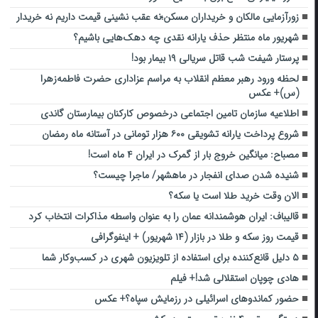
زورآزمایی مالکان و خریداران مسکن؛نه عقب نشینی قیمت داریم نه خریدار
شهریور ماه منتظر حذف یارانه نقدی چه دهک‌هایی باشیم؟
پرستار شیفت شب قاتل سریالی ۱۹ بیمار بود!
لحظه ورود رهبر معظم انقلاب به مراسم عزاداری حضرت فاطمه‌زهرا
(س)+ عکس
اطلاعیه سازمان تامین اجتماعی درخصوص کارکنان بیمارستان گاندی
شروع پرداخت یارانه تشویقی ۶۰۰ هزار تومانی در آستانه ماه رمضان
مصباح: میانگین خروج بار از گمرک در ایران ۴ ماه است!
شنیده شدن صدای انفجار در ماهشهر/ ماجرا چیست؟
الان وقت خرید طلا است یا سکه؟
قالیباف: ایران هوشمندانه عمان را به عنوان واسطه مذاکرات انتخاب کرد
قیمت روز سکه و طلا در بازار (۱۴ شهریور) + اینفوگرافی
۵ دلیل قانع‌کننده برای استفاده از تلویزیون شهری در کسب‌وکار شما
هادی چوپان استقلالی شد!+ فیلم
حضور کماندوهای اسرائیلی در رزمایش سپاه؟+ عکس