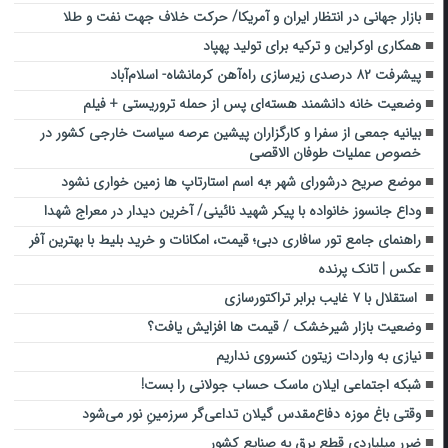
بازار جهانی در انتظار ایران و آمریکا/ حرکت خلاف جهت نفت و طلا
همکاری اوکراین و ترکیه برای تولید پهپاد
پیشرفت ۸۲ درصدی زیرسازی راه‌آهن کرمانشاه- اسلام‌آباد
وضعیت خانه دانشمند هسته‌ای پس از حمله تروریستی + فیلم
بیانیه جمعی از سفرا و کارگزاران پیشین عرصه سیاست خارجی کشور در
خصوص عملیات طوفان الاقصی
موضع صریح درشورای شهر ؛به اسم استارتاپ ها زمین خواری نشود
وداع جانسوز خانواده ‌با پیکر شهید نائینی/ آخرین دیدار در معراج شهدا‌
راهنمای جامع تور سافاری دبی؛ قیمت، امکانات و خرید بلیط با بهترین آفر
عکس | تانک پرنده
استقلال با ۷ غایب برابر تراکتورسازی
وضعیت بازار شیرخشک / قیمت ها افزایش یافت؟
نیازی به واردات زیتون کنسروی نداریم
شبکه اجتماعی ایلان ماسک حساب جولانی را بست!
وقتی باغ موزه دفاع‌مقدس گیلان تداعی‌گر سرزمینِ نور می‌شود
ضرر میلیاردی قطع برق به صنایع کشور