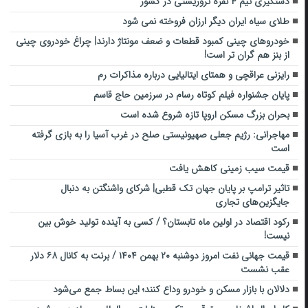
دستگیری تیم ۴ نفره تروریستی در کشور
طلای سیاه ایران دیگر ارزان فروخته نمی شود
خودروهای چینی کمبود قطعات و ضعف مونتاژ دارند| چراغ خودروی چینی
از بنز هم گران تر است!
رایزنی عراقچی و همتای ایتالیایی درباره مذاکرات رم
پایان جشنواره فیلم کوتاه رسام در سرزمین حاج قاسم
بحران بزرگ مسکن اروپا تازه شروع شده است
مهاجرانی: رژیم جعلی صهیونیستی صلح در غرب آسیا را به بازی گرفته
است
قیمت سیب زمینی کاهش یافت
تاثیر ترامپ بر پایان جهان تک قطبی| شرکای واشنگتن به دنبال
جایگزین‌های تجاری
رکود اقتصاد در اولین ماه تابستان؟ / کسی به آینده تولید خوش بین
نیست!
قیمت جهانی نفت امروز دوشنبه ۲۰ بهمن ۱۴۰۴ / برنت به کانال ۶۸ دلار
عقب نشست
دلالان با بازار مسکن و خودرو وداع کنند؛ این بساط جمع می‌شود