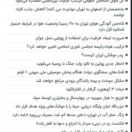
کل اموال اشخاص حقوقی مرتکب جنایات بین‌المللی مصادره می‌شود
متخصصان از اصفهان به تهران مهاجرت می کنند| کاهش جذب افراد
توانمند
شاخص آلودگی هوای تهران به ۲۱۰ رسید| وضعیت هوا در شرایط «بسیار
ناسالم» قرار دارد
ضرورت ایجاد ظرفیت برای استفاده از پویایی نسل جوان
ترکیب هیات‌رئیسه مجلس شوری اسلامی تغییر خواهد کرد؟
پدر موشکی ایران کیست؟
اخطار جدی پوتین به ناتو: وارد جنگ با روسیه می‌شوید
اشک‌های سخنگوی دولت هنگام پخش موسیقی ملی میهنی + فیلم
مشکل سوخت و بیمه رانندگان بزودی مرتفع خواهد شد
نجات ۳ کوهنورد گرفتار در اشترانکوه
توزیع ۱۰ هزار جهیزیه در چهارمحال و بختیاری توسط سپاه
حزب‌الله لبنان پایگاه دریایی حیفا را با موشک‌های ویژه هدف قرار داد
زنگ خطر آب در تهران؛ ذخایر سدها کم شد، مصرف بی‌رویه ادامه دارد
شکست رم در دربی؛ سردار با اخراج و دعوا به قطر رفت!
نگرانی فرانسه از عملیات اسرائیل در رفح