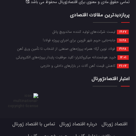
تمامی حقوق مادی و معنوی برای اقتصادژورنال محفوظ می باشد 🥰
پربازدیدترین مقالات اقتصادی
لیست شرکت‌های تولید کننده ساندویچ پانل
19:27
جابه‌جایی حریم شهر قزوین برای اجرای پروژه فولاد!
11:28
فولاد نوین آرکا؛ همراه پروژه‌های صنعتی از انتخاب تا تأمین ورق آهن
19:28
خرید هوشمندانه میکروکنترلر؛ کلید موفقیت پایدار پروژه‌های الکترونیکی
12:01
کاهش قیمت آهن آلات در بازارهای داخلی و خارجی
21:07
اعتبار اقتصادژورنال
اقتصاد ژورنال
درباره اقتصاد ژورنال
تماس با اقتصاد ژورنال