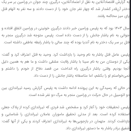
به گزارش اقتصادآنلاین به نقل از اعتمادآنلاین، درگیری چند جوان در ورامین بر سر یک
دختر آن‌قدر کشدار شد که چهار نفر جان خود را از دست دادند و سه نفر به اتهام قتل
پای میز محاکمه رفتند.
سال ۱۴۰۳ بود که به پلیس ورامین خبر دادند درگیری خونینی در ورامین اتفاق افتاده و
جوانی به نام یاشار جانش را از دست داده است. پلیس متوجه شد درگیری منجر به
قتل بر سر یک دختر به نام آندیا بوده که چند سالی با یاشار رابطه عاطفی داشته است.
پلیس عامل قتل یاشار به نام وحید را بازداشت کرد. وحید به قتل اعتراف کرد و گفت:
یکی از دوستان من به نام سینا با یاشار رقابت عشقی داشت و ما هم به همین دلیل
آنجا بودیم. وقتی یاشار درگیری راه انداخت من قصد دفاع از خودم را داشتم و
نمی‌خواستم او را بکشم، اما متاسفانه یاشار جانش را از دست داد.
در حالی که رسیدگی به این پرونده ادامه داشت به پلیس گزارش رسید تیراندازی بین
دو اتومبیل در حال حرکت در ورامین منجر به مرگ دو نفر شده است.
پلیس تحقیقات خود را آغاز کرد و مشخص شد فردی که تیراندازی کرده از پلاک جعلی
استفاده کرده است. بعد از مدتی تحقیق ماموران عاملان تیراندازی را شناسایی و
بازداشت کردند. متهمان در بازجویی‌ها به تیراندازی اعتراف کردند و یکی از آنها گفت:
شفیق برادر یاشار به ما دستور تیراندازی داد.