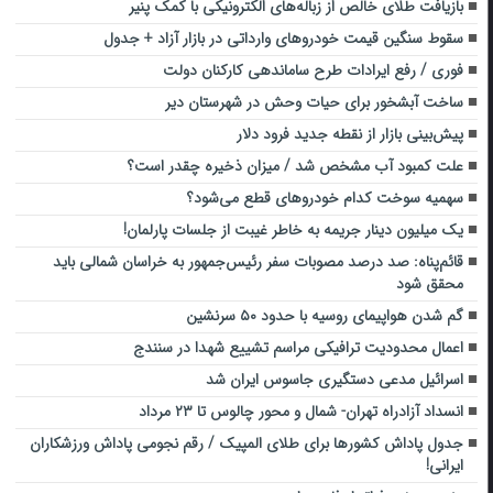
بازیافت طلای خالص از زباله‌های الکترونیکی با کمک پنیر
سقوط سنگین قیمت خودروهای وارداتی در بازار آزاد + جدول
فوری / رفع ایرادات طرح ساماندهی کارکنان دولت
ساخت آبشخور برای حیات وحش در شهرستان دیر
پیش‌بینی بازار از نقطه جدید فرود دلار
علت کمبود آب مشخص شد / میزان ذخیره چقدر است؟
سهمیه سوخت کدام خودروهای قطع می‌شود؟
یک میلیون دینار جریمه به خاطر غیبت از جلسات پارلمان!
قائم‌پناه: صد درصد مصوبات سفر رئیس‌جمهور به خراسان شمالی باید
محقق شود
گم شدن هواپیمای روسیه با حدود ۵۰ سرنشین
اعمال محدودیت ترافیکی مراسم تشییع شهدا در سنندج
اسرائیل مدعی دستگیری جاسوس ایران شد
انسداد آزادراه تهران- شمال و محور چالوس تا ۲۳ مرداد
جدول پاداش کشورها برای طلای المپیک / رقم نجومی پاداش ورزشکاران
ایرانی!