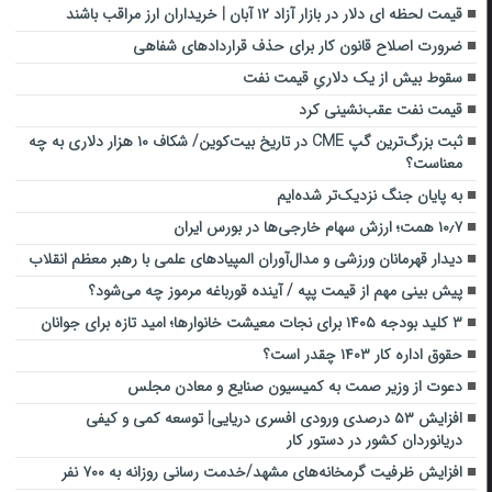
قیمت لحظه ای دلار در بازار آزاد ۱۲ آبان | خریداران ارز مراقب باشند
ضرورت اصلاح قانون کار برای حذف قراردادهای شفاهی
سقوط بیش از یک دلاریِ قیمت نفت
قیمت نفت عقب‌نشینی کرد
ثبت بزرگ‌ترین گپ CME در تاریخ بیت‌کوین/ شکاف ۱۰ هزار دلاری به چه
معناست؟
به پایان جنگ نزدیک‌تر شده‌ایم
۱۰٫۷ همت؛ ارزش سهام خارجی‌ها در بورس ایران
دیدار قهرمانان ورزشی و مدال‌آوران المپیادهای علمی با رهبر معظم انقلاب
پیش بینی مهم از قیمت پپه / آینده قورباغه مرموز چه می‌شود؟
۳ کلید بودجه ۱۴۰۵ برای نجات معیشت خانوارها؛ امید تازه برای جوانان
حقوق اداره کار ۱۴۰۳ چقدر است؟
دعوت از وزیر صمت به کمیسیون صنایع و معادن مجلس
افزایش ۵۳ درصدی ورودی افسری دریایی| توسعه کمی و کیفی
دریانوردان کشور در دستور کار
افزایش ظرفیت گرمخانه‌های مشهد/خدمت رسانی روزانه به ۷۰۰ نفر