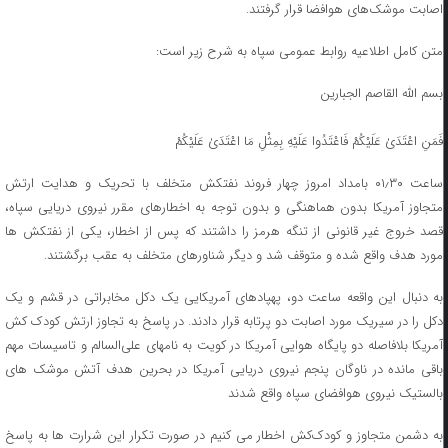
اصابت موشک‌های هوافضا قرار گرفتند.
متن کامل اطلاعیه روابط عمومی سپاه به شرح زیر است:
بسم الله القاصم الجبارین
فَمَنِ اعْتَدَیٰ عَلَیْکُمْ فَاعْتَدُوا عَلَیْهِ بِمِثْلِ مَا اعْتَدَیٰ عَلَیْکُمْ
ساعت ۰۱٫۳۰ بامداد امروز چهار فروند نفتکش متخلف با تحریک و هدایت ارتش
متجاوز آمریکا بدون هماهنگی و بدون توجه به اخطارهای مقرر نیروی دریایی سپاه،
قصد خروج غیر قانونی از تنگه هرمز را داشتند که پس از اخطار، یکی از نفتکش ها
مورد هدف واقع شده و متوقف شد و دیگر شناورهای متخلف به عقب برگشتند.
به دنبال این واقعه ساعت دو، پهپادهای آمریکایی یک دکل مخابراتی در قشم و یک
دکل را در سیریک مورد اصابت دو پرتابه قرار دادند. در پاسخ به تجاوز ارتش کودک کش
آمریکا بلافاصله دو پایگاه هوایی آمریکا در کویت به نامهای علی‌السالم و تاسیسات مهم
باقی مانده در ناوگان پنجم نیروی دریایی آمریکا در بحرین هدف آتش موشک های
بالستیک نیروی هوافضای سپاه واقع شدند
به دشمن متجاوز و کودک‌کش اخطار می کنیم در صورت تکرار این شرارت ها به پاسخ