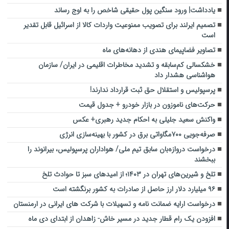
یادداشت| ورود سنگین پول حقیقی شاخص را به اوج رساند
تصمیم ایرلند برای تصویب ممنوعیت واردات کالا از اسرائیل قابل تقدیر
است
تصاویر فضاپیمای هندی از دهانه‌های ماه
خشکسالی کم‌سابقه و تشدید مخاطرات اقلیمی در ایران/ سازمان
هواشناسی هشدار داد
پرسپولیس و استقلال حق ثبت قرارداد ندارند!
حرکت‌های ناموزون در بازار خودرو + جدول قیمت
واکنش سعید جلیلی به احکام جدید رهبری+ عکس
صرفه‌جویی ۷۰۰مگاواتی برق در کشور با بهینه‌سازی انرژی
درخواست دروازه‌بان سابق تیم ملی/ هواداران پرسپولیس، بیرانوند را
ببخشند
تلخ و شیرین‌های تهران در ۱۴۰۳؛ از امیدهای سبز تا حوادث تلخ
۹۶ میلیارد دلار ارز حاصل از صادرات به کشور برنگشته است
درخواست ارایه ضمانت نامه و تسهیلات با شرکت های ایرانی در ارمنستان
افزودن یک رام قطار جدید در مسیر خاش- زاهدان از ابتدای دی ماه