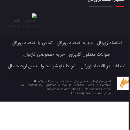
اقتصاد ژورنال
درباره اقتصاد ژورنال
تماس با اقتصاد ژورنال
سوالات متداول کاربران
حریم خصوصی کاربران
تبلیغات در اقتصاد ژورنال
شرایط بازنشر محتوا
نبض ارزدیجیتال
تمامی حقوق مادی و معنوی برای اقتصادژورنال محفوظ می باشد ❤️
All Content by EghtesadJournal is licensed under a Creative
Commons Attribution 4.0 International License ©️
طراحی سایت :
Eghtesadjournal