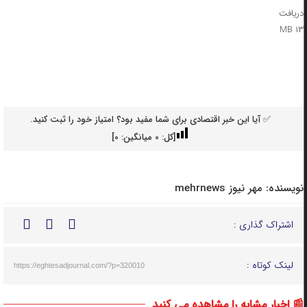
دریافت
۱۳ MB
✅ آیا این خبر اقتصادی برای شما مفید بود؟ امتیاز خود را ثبت کنید.
[کل:
0
میانگین:
0
]
نویسنده:
مهر نیوز mehrnews
اشتراک گذاری :
لینک کوتاه :
https://eghtesadjournal.com/?p=320010
📰 اخبار مشابه را مشاهده می کنید