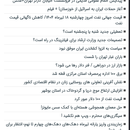
پیدایش حمام عمومی قدیمی در فرونشست خیابان کارگر تهران+عکس
آغاز حملات ایران به اسرائیل از خوزستان! + فیلم
قیمت جهانی نفت امروز چهارشنبه ۱۸ تیرماه ۱۴۰۴/ کاهش ناگهانی قیمت
نفت
تعطیلی جدید شنبه یا پنجشنبه است؟
تصمیمات جدید وزارت ارشاد برای فیلترینگ در راه است؟
سیاست به انزوا کشاندن ایران موفق نبود
باران غبار تهران را شست
بازار ارز در دوراهی / فنر دلار رها می شود؟
برق ۱۰۰ اداره پرمصرف استان مرکزی قطه شد
نقش آفرینی تعاونی های روستایی زنان در نظام اقتصادی کشور
افزایش ارتفاع موج دریا و گردوخاک در استان بوشهر
قیمت نفت از ۱۰۰ دلار عبور کرد
حل معمای همجوشی هسته‌ای با کمک سس مایونز!
سیگاری‌های محترم ، ویپ هم نکشید !
زمان‌بندی واریز یارانه تیرماه دهک‌های دهک‌های چهارم تا نهم؛ انتظار برای
خبر خوش