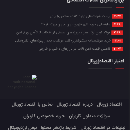
پربازدیدترین مقالات اقتصادی
لیست شرکت‌های تولید کننده ساندویچ پانل
19:27
جابه‌جایی حریم شهر قزوین برای اجرای پروژه فولاد!
11:28
فولاد نوین آرکا؛ همراه پروژه‌های صنعتی از انتخاب تا تأمین ورق آهن
19:28
خرید هوشمندانه میکروکنترلر؛ کلید موفقیت پایدار پروژه‌های الکترونیکی
12:01
کاهش قیمت آهن آلات در بازارهای داخلی و خارجی
21:07
اعتبار اقتصادژورنال
اقتصاد ژورنال
درباره اقتصاد ژورنال
تماس با اقتصاد ژورنال
سوالات متداول کاربران
حریم خصوصی کاربران
تبلیغات در اقتصاد ژورنال
شرایط بازنشر محتوا
نبض ارزدیجیتال