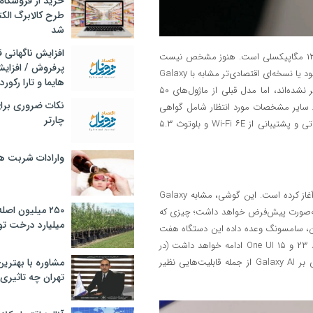
خرید از فروشگاه‌
طرح کالابرگ الک
شد
افزایش ناگهانی
یکی از ویژگی‌های ارتقا یافته احتمالی در این مدل، دوربین سلفی به سنسور ۱۲ مگاپیکسلی است. هنوز مشخص نیست
پرفروش / افزایش
این سنسور همانند نمونه‌های به‌کاررفته در مدل‌های S۲۳، S۲۴ و S۲۵ خواهد بود یا نسخه‌ای اقتصادی‌تر مشابه با Galaxy
هایما و تارا رکورد
A۵۶. جزئیات مربوط به دیگر دوربین‌ها مانند لنز تله‌فوتو ۳ برابر هنوز منتشر نشده‌اند، اما مدل قبلی از ماژول‌های ۵۰
نکات ضروری برا
 مگاپیکسلی زوم بهره می‌برد. سایر مشخصات مورد انتظار شامل گواهی
چارتر
IP۶۷، حسگر اثرانگشت درون‌نمایشگر، اسپیکرهای استریو، شارژ سریع ۲۵ واتی و پشتیبانی از Wi-Fi ۶E و بلوتوث ۵.۳
وارادات شربت 
سامسونگ توسعه‌ی نرم‌افزار Galaxy S۲۵ FE را از اوایل سه‌ماهه دوم ۲۰۲۵ آغاز کرده است. این گوشی، مشابه Galaxy
۲۵۰ میلیون اص
ه‌ای جدیدتر از اندروید (اندروید ۱۶) و رابط کاربری One UI ۸ را به‌صورت پیش‌فرض خواهد داشت؛ چیزی که
میلیارد درخت تو
محسوب می‌شود. همچنین، سامسونگ وعده داده این دستگاه هفت
به‌روزرسانی بزرگ اندروید را دریافت خواهد کرد؛ یعنی پشتیبانی آن تا اندروید ۲۳ و One UI ۱۵ ادامه خواهد داشت (در
مشاوره با بهتری
صورت ادامه‌ی روند شماره‌گذاری فعلی گوگل و سامسونگ). ویژگی‌های مبتنی بر Galaxy AI از جمله قابلیت‌هایی نظیر
تهران چه تاثیری 