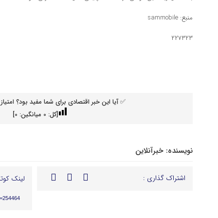
منبع: sammobile
۲۲۷۳۲۳
✅ آیا این خبر اقتصادی برای شما مفید بود؟ امتیاز 
[کل:
0
میانگین:
0
]
نویسنده:
خبرآنلاین
اشتراک گذاری :
لینک کوتا
p=254464