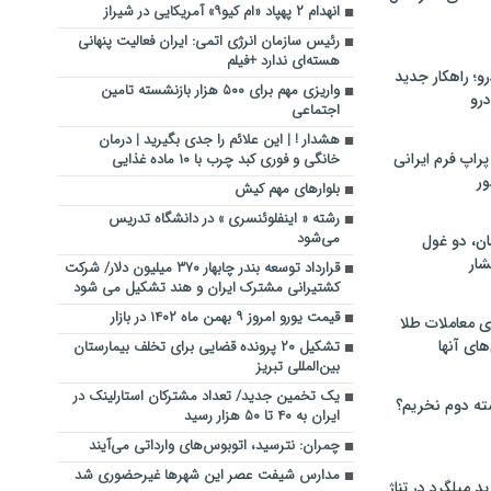
انهدام ۲ پهپاد «ام کیو۹» آمریکایی ‌در شیراز
رئیس سازمان انرژی اتمی: ایران فعالیت پنهانی
هسته‌ای ندارد +فیلم
؛ راهکار جدید
واریزی مهم برای ۵۰۰ هزار بازنشسته تامین
رو
اجتماعی
هشدار ! | این علائم را جدی بگیرید | درمان
راپ فرم ایرانی
خانگی و فوری کبد چرب با ۱۰ ماده غذایی
ور
بلوارهای مهم کیش
رشته « اینفلوئنسری » در دانشگاه تدریس
می‌شود
ان، دو غول
ار
قرارداد توسعه بندر چابهار ۳۷۰ میلیون دلار/ شرکت
کشتیرانی مشترک ایران و هند تشکیل می شود
قیمت یورو امروز ۹ بهمن ماه ۱۴۰۲ در بازار
ی معاملات طلا
های آنها
تشکیل ۲۰ پرونده قضایی برای تخلف بیمارستان
بین‌المللی تبریز
یک تخمین جدید/ تعداد مشترکان استارلینک در
ته دوم نخریم؟
ایران به ۴۰ تا ۵۰ هزار رسید
چمران: نترسید، اتوبوس‌های وارداتی می‌آیند
مدارس شیفت عصر این شهرها غیرحضوری شد
 میلگرد در تناژ