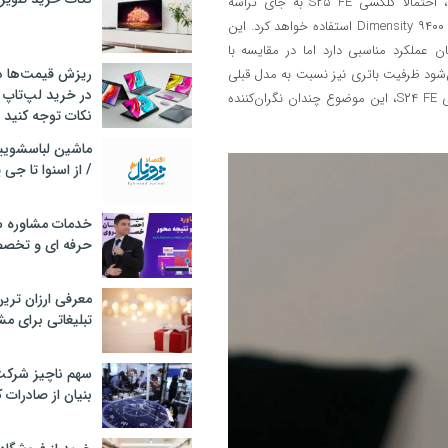
ویژگی‌ها نیز به نسخه‌ی قبلی (S۲۴ FE) شباهت دارد. طبق اطلاعات فعلی، احتمالاً گلکسی S۲۵ FE به جای تراشه
Snapdragon ۸ Elite از چیپست Exynos ۲۴۰۰e یا معادل مدیاتک آن یعنی Dimensity ۹۴۰۰ استفاده خواهد کرد. این
 S۲۴+ به‌کار رفته بود، همچنان عملکرد مناسبی دارد اما در مقایسه با
ریزش قیمت‌ها در 
. گفته می‌شود ظرفیت باتری نیز نسبت به مدل قبلی
در خرید لپ‌تاپ 
تغییری نخواهد کرد، اما با توجه به عملکرد خوب باتری ۴۷۰۰ میلی‌آمپرساعتی S۲۴ FE، این موضوع چندان نگران‌کننده
نکات توجه کنید
/ از اسنوا تا جی
خدمات مشاوره سئ
حرفه ای و تخص
معرفی ارزان تری
تبلیغاتی برای مش
سهم ناچیز شرک
بنیان از صادرات 