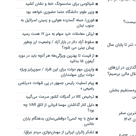
شیائومی برای سامسونگ خط و نشان کشید
وزیر علوم: دانشگاه حتما حضوری خواهد بود
فوری/ حمله گسترده هوایی و زمینی اسرائیل به
چیست؟
جنوب لبنان
ارزش معاملات خرد سهام به مرز ۱۷ همت رسید
سقوط آزاد دلار در بازار آزاد / وضعیت ارز چطور
تر تا پایان سال
پیش بینی می شود؟
از قیمت تا بهترین ویژگی‌ها؛ هر آنچه باید در مورد
آیفون ۱۵ بدانید
گذاری در ارزهای
واریزی مهم دولت برای این افراد / سورپرایز ویژه
لال مالی برسیم؟
دولت برای سهامداران
پیام تسلیت رئیس جمهور در پی شهادت «مرتضی
رضیعی »
یرمستقیم بخش
س
ترخیص کالا در گمرکات کشور سرعت می‌گیرد
دلیل کنار گذاشتن مهسا قربانی از اتاق VAR چه
بود؟
نترین سفر
صلح با چه کسی؟ دوقطبی‌سازی بدهنگام یاران
۱۴
خاتمی
تشکر زائران ایرانی از مهمان‌نوازی مردم عراق/‌
 ۲۰۲۳