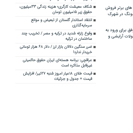
شکاف معیشت کارگری؛ هزینه زندگی ۳۳میلیون،
های برتر فروش
حقوق زیر ۱۵میلیون تومان
سونگ در شهرک
انتقاد استاندار گلستان از تبعیض و موانع
سرمایه‌گذاری
فق برای ورود به
وقوع زلزله شدید در ترکیه و مصر / تخریب چند
ولات آرایشی و
ساختمان در ترکیه
ضرر سنگین دلالان بازار ارز / دلار ۶۸ هزار تومانی
خریدار ندارد!
عراقچی: برنامه هسته‌ای ایران حقوق حاکمیتی
غیرقابل مذاکره است
قیمت طلای ۱۸عیار امروز شنبه ۲۷تیر/ افزایش
قیمت + جدول و جزئیات