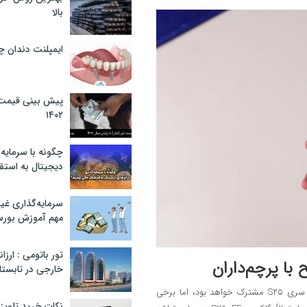
بالا
ایمپلنت دندان 
پیش بینی قیمت ت
۱۴۰۲
چگونه با سرمایه‌
دیجیتال به استق
سرمایه‌گذاری غ
مهم آموزش بور
تور باتومی : ارزا
با پرچم‌داران
خارجی در تابستان ۰۲
همانند دیگر مدل‌های FE، بخشی از مشخصات S۲۵ FE با مدل‌های اصلی سری S۲۵ مشترک خواهد بود، اما برخی
نکات خرید تلویزیون