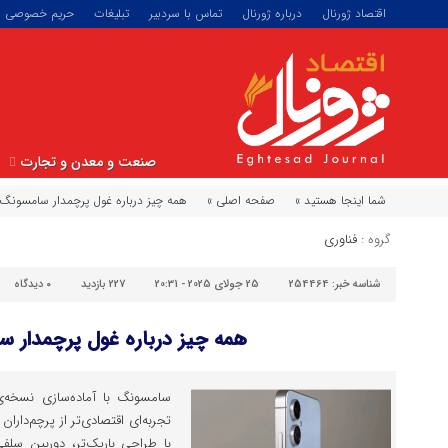
اقتصاد ژورنال
درباره ژورنال
تماس با سردبیر
تبلیغات
حریم خصوصی
صنعت و معدن و تجارت
شما اینجا هستید »
صفحه اصلی »
همه چیز درباره غول پرچمدار سامسونگ
گروه :
فناوری
شناسه خبر:
254464
25 جولای 2025 - 20:31
227 بازدید
۰
دیدگاه
همه چیز درباره غول پرچمدار 
با طراحی باریک‌تر، دوربین سلفی