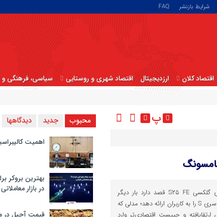
شرایط بازنشر
FAQ
اقتصاد کلان
ارزدیجیتال
اقتصاد شهری و روستایی
سیاسی، فرهنگی و ا
پ
محبوب
جدید
دیدگاهها
اهمیت کالیبراسی
سامسونگ
بهترین بروکر برا
در بازار معاملاتی
سامسونگ با آماده‌سازی نسخه‌ی گلکسی S۲۵ FE قصد دارد بار دیگر
تجربه‌ای اقتصادی‌تر از پرچم‌داران سری S را به کاربران ارائه دهد؛ مدلی که
قیمت آجیل در م
 ارتقایافته و چیپست اقتصادی‌تر وارد