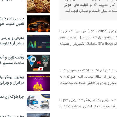
میدان می‌شود و قرار است در کنار اندروید ۱۶ و قابلیت‌های هوش
جی پی اس خودرو
تامین امنیت خود
دیشن
(Fan Edition)
در سری گلکسی S
صرف‌نظر کرده بود، این‌بار تصمیم دارد در سال ۲۰۲۵ نسخه‌ی گلکسی S۲۵ FE را روانه‌ی بازار کند. این مدل پنجمین عضو
معرفی و بررسی پ
معتبر آریا اینوست
خانواده گلکسی S۲۵ خواهد بود که پس از اضافه‌شدن مدل جدید و بسیار باریک Galaxy S۲۵ Edge، تکمیل‌تر از همیشه
رقابت ژاپن و آلم
ساخت سنسور فش
G از اکتبر ۲۰۲۴ آغاز شد و به طراحی نازک‌تر آن اشاره داشتند؛ موضوعی که با
هش ضخامت در مدل‌های اصلی S۲۵، S۲۵+ و S۲۵ Ultra چندان دور از انتظار نیست. البته هیچ‌کدام به
بهترین بروکر برا
در ایران و ویژگی‌
Ga نمی‌رسند، اما سامسونگ در سال ۲۰۲۵ به‌وضوح تمرکز ویژه‌ای بر کاهش ضخامت محصولات
چرا بلوک زن دس
در بخش نمایشگر، انتظار می‌رود مشخصات مشابهی با Galaxy S۲۴ FE تکرار شود؛ یعنی یک نمایشگر ۶.۷ اینچی Super
AMOLED با نرخ نوسازی ۱۲۰ هرتز. با این حال، احتمال دارد پنل این مدل نیز همانند دیگر اعضای خانواده S۲۵، به
بهترین روش خرید