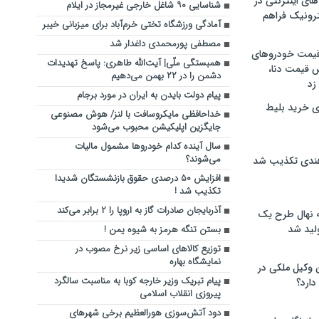
های اینترنتی در
شناسایی ۹۰ شاغل خارجی غیرمجاز در ایلام
ترونیک فراهم
آمادگی ورزشگاه تختی خرم‌آباد برای میزبانی خیبر
مصطفی پورمحمدی داغدار شد
 قیمت خودروهای
همبستگی ملّی| آیت‌الله طاهری: پاسخ تهدیدات
 قیمت دنا،
دشمن را در ۲۲ بهمن می‌دهیم
 زد
پیام دولت بایدن به ایران در مورد برجام
ی خرید بلیط
خداحافظی مایکروسافت با لنز/ هوش مصنوعی
جایگزین اپلیکیشن محبوب می‌شود
سال آینده کدام خودروها مشمول مالیات
می‌شوند؟
هندی تکذیب شد
افزایش ۵۰ درصدی حقوق بازنشستگان شدیدا
تکذیب شد !
آذربایجان صادرات گاز به اروپا را ۲ برابر می‌کند
له نهال طرح یک
لید شد
بستن تنگه هرمز به شیوه یمن !
توزیع کالاهای اساسی زیر نرخ مصوب در
نمایشگاه بهاره
ن وکیل ملکی در
پیام تبریک وزیر خارجه کوبا به مناسبت سالگرد
دارد؟
پیروزی انقلاب اسلامی
دود آتش‌سوزی هورالعظیم برخی شهرهای