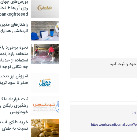
بورس‌های جهان 
روی آن‌ها + تحل
bankeghtesad
راهکارهای مدیری
اثربخشی هدایای 
نحوه برخورد با ق
متخلف بازدارنده
استفاده از خدما
خود را ثبت کنید.
چه نکاتی توجه ک
آموزش ارز دیجیت
صفر تا سود ترید 
ثبت قرارداد ملک
رهگیری رایگان با
خودنویس
ه :
خرید طلای آب ش
https://eghtesadjournal.com/?
نسبت به طلای د