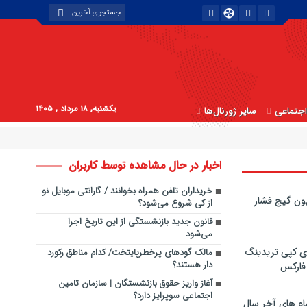
یکشنبه, ۱۸ مرداد , ۱۴۰۵
جتماعی
سایر ژورنال‌ها
اخبار در حال مشاهده توسط کاربران
خریداران تلفن همراه بخوانند / گارانتی موبایل نو
ون گیج فشار
از کی شروع می‌شود؟
قانون جدید بازنشستگی از این تاریخ اجرا
می‌شود
ی کپی‌ تریدینگ
مالک گودهای پرخطرپایتخت/ کدام مناطق رکورد
دار هستند؟
 فارکس
آغاز واریز حقوق بازنشستگان | سازمان تامین
اجتماعی سوپرایز دارد؟
اه های آخر سال