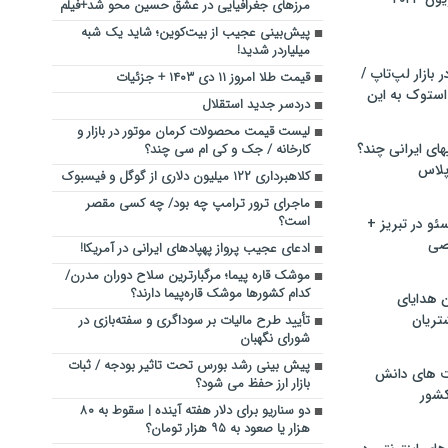
مرزهای جغرافیایی در عشق حسین محو شد+فیلم
پیش‌بینی عجیب از بیت‌کوین؛ شاید یک شبه
میلیاردر شدید!
بازار لپ‌تاپ /
قیمت طلا امروز ۱۱ دی ۱۴۰۳ + جزئیات
استوک به این
دردسر جدید استقلال
لیست قیمت محصولات کرمان موتور در بازار و
ماشین لباسشویی‎های ایرانی چند؟
کارخانه / جک و کی‌ ام‌ سی چند؟
 پلاس
کلاهبرداری ۱۲۲ میلیون دلاری از گوگل و فیسبوک
ماجرای ترور ترامپ چه بود/ چه کسی مقصر
است؟
و در تبریز +
صی
ادعای عجیب پرواز پهپادهای ایرانی در آمریکا!
موشک قاره پیما؛ مرگبارترین سلاح دوران مدرن/
کدام کشورها موشک قاره‌پیما دارند؟
ن هدایای
تریان
تأیید طرح مالیات بر سوداگری و سفته‌بازی در
شورای نگهبان
پیش بینی رشد بورس تحت تاثیر بودجه / ثبات
ت های دانش
بازار ارز حفظ می شود؟
کشور
دو سناریو برای دلار هفته آینده | سقوط به ۸۰
هزار یا صعود به ۹۵ هزار تومان؟