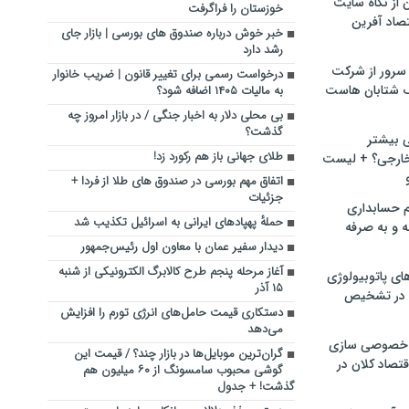
ن از نگاه سایت
خوزستان را فراگرفت
صاد آفرین
خبر خوش درباره صندوق های بورسی | بازار جای
رشد دارد
سرور از شرکت
درخواست رسمی برای تغییر قانون | ضریب خانوار
 شتابان هاست
به مالیات ۱۴۰۵ اضافه شود؟
بی محلی دلار به اخبار جنگی / در بازار امروز چه
گذشت؟
ی بیشتر
طلای جهانی باز هم رکورد زد!
خارجی؟ + لیست
اتفاق مهم بورسی در صندوق های طلا از فردا +
جزئیات
م حسابداری
حملهٔ پهپادهای ایرانی به اسرائیل تکذیب شد
ه و به صرفه
دیدار سفیر عمان با معاون اول رئیس‌جمهور
آغاز مرحله پنجم طرح کالابرگ الکترونیکی از شنبه
ای پاتوبیولوژی
۱۵ آذر
 در تشخیص
دستکاری قیمت حامل‌های انرژی تورم را افزایش
می‌دهد
خصوصی سازی
گران‌ترین موبایل‌ها در بازار چند؟ / قیمت این
تصاد کلان در
گوشی محبوب سامسونگ از ۶۰ میلیون هم
گذشت! + جدول