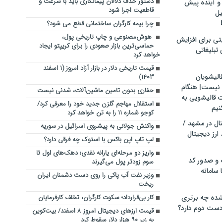
دستور حذف دلالان پیمانکاری باید با سرعت و
و آینده پیش
قاطعیت اجرا شود
یل
چرا بیمه کارگران ساختمانی قطع می‌ شود؟
هوش‌مصنوعی و چاپ تاریخی پول،
تی برای افزایش
حماسی‌ترین بازار صعودی را برای کریپتو ایجاد
تبلیغاتی
خواهد کرد
قیمت تاریخی دلار در بازار آزاد امروز (۱ اسفند
الیشویان
۱۴۰۳)
 نیست| هنگام
حفاری بدون تامین ماشین‌آلات، شدنی نیست
ت قالیشویی به
استقلال مهاجم گلزن جدید خود را معرفی کرد/
نیم
کوجو شماره ۱۱ را به تن خواهد کرد
ال در مشهد /
واکنش جولانی به پیشروی اسرائیل در سوریه
ارز دیجیتال
لپ تاپ اپن باکس با استوک چه فرقی دارد؟
واریز دو مرحله‌ای یارانه نقدی؛ دهک‌های اول تا
 و صدور کد
سوم زودتر پول می‌گیرند
 سامانه
وزیر نفت آب پاکی را روی دست دشمنان ایران
ریخت
ده چه برتری
کار بی‌قرارداد؛ سکوت کارگران، تخلف کارفرمایان
ست دوم دارد؟
قیمت ارزهای دیجیتال امروز ۸ اسفند/ بیت‌کوین
به زیر ۹۰ هزار دلار سقوط کرد