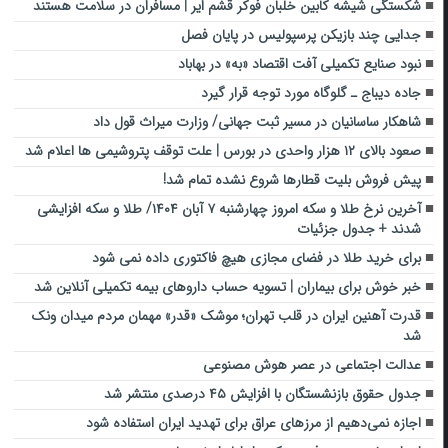
شکستگی شیشه کابین خلبان فوکر قشم ایر | مسافران در سلامت هستند
جدایی چند بازیکن پرسپولیس در پایان فصل
نبود صنایع تکمیلی آفت اقتصاد «به» در بهاباد
جاده دیباج ـ گلوگاه مورد توجه قرار گیرد
شاهکار ساسانیان در مسیر ثبت‌ جهانی/ وزارت میراث قول داد
صعود بالای ۱۲ هزار واحدی در بورس | علت توقف پتروشیمی ها اعلام شد
پیش فروش بلیت قطارها شروع نشده تمام شد!
آخرین نرخ طلا و سکه امروز چهارشنبه ۷ آبان ۱۴۰۴/ طلا و سکه افزایشی
شدند + جدول جزئیات
برای خرید طلا در ‎فضای مجازی هیچ فاکتوری داده نمی‌ شود
خبر خوش برای بیماران | تسویه حساب داروهای بیمه تکمیلی آنلاین شد
قدرت آهنین ایران در قلب تهران؛ موشک «قدر» مهمان مردم میدان ونک
شد
عدالت اجتماعی در عصر هوش مصنوعی
جدول حقوق بازنشستگان با افزایش ۴۵ درصدی منتشر شد
اجازه نمی‌دهیم از مرزهای عراق برای تهدید ایران استفاده شود