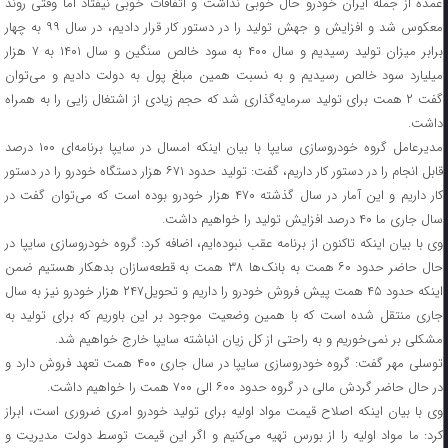
عمده از جمله ایران خودرو حال خوبی نداشت و اتفاقات خوبی نیفتاد اما وقتی روند
معکوس شد و افزایش و جهش تولید را در دستور کار قرار دادیم، در سال ۹۹ به چهار
برابر میزان تولید رسیدیم و سال ۴۰۰ به سود خالص سنگین و سال ۱۴۰۱ به ۷ هزار
میلیارد سود خالص رسیدیم و به نسبت همین مبلغ پول به دولت دادیم و می‌توان
گفت ۲ همت برای تولید سرمایه‌گذاری شد که حجم زیادی از اشتغال زایی را به همراه
داشت.
مدیرعامل گروه خودروسازی سایپا با بیان اینکه امسال در سایپا برنامه‌ای ۱۰۰ درصد
قابل انجام را در دستور کار داریم، گفت: تولید حدود ۶۷۱ هزار دستگاه خودرو را در دستور
کار داریم و این آمار در سال گذشته ۴۷۰ هزار خودرو بوده است که می‌توان گفت در
سال جاری ما ۴۰ درصد افزایش تولید را خواهیم داشت.
وی با بیان اینکه تاکنون از برنامه عقب نبوده‌ایم، اضافه کرد: گروه خودروسازی سایپا در
حال حاضر حدود ۶۰ همت به بانک‌ها ۳۸ همت به قطعه‌سازان بدهکار هستیم ضمن
اینکه حدود ۴۵ همت پیش فروش خودرو را داریم و تحویل۲۴۷ هزار خودرو نیز به سال
جاری منتقل شده است که با همین وضعیت موجود بر این باوریم که برای تولید به
مشکلی بر نمی‌خوریم و به راحتی از کل زیان انباشته سایپا خارج خواهیم شد.
توسلی مهر گفت: گروه خودروسازی سایپا در سال جاری ۴۰۰ همت تعهد فروش دارد و
در حال حاضر گردش مالی در گروه حدود ۶۰۰ الی ۷۰۰ همت را خواهیم داشت.
وی با بیان اینکه اصلاح قیمت مواد اولیه برای تولید خودرو امری ضروری است، ابراز
کرد: ما مواد اولیه را از بورس تهیه می‌کنیم و اگر این قیمت توسط دولت مدیریت و