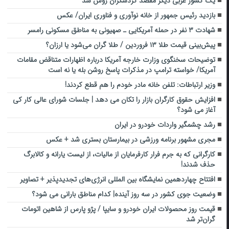
یک کشور عربی دیگر مقصد گردشگران روس شد
بازدید رئیس جمهور از خانه نوآوری و فناوری ایران/ عکس
شهادت ۳ نفر در حمله آمریکایی ـ صهیونی به مناطق مسکونی ‌رامسر
پیش‌بینی قیمت طلا ۱۳ فروردین / طلا گران می‌شود یا ارزان؟
توضیحات سخنگوی وزارت خارجه آمریکا درباره اظهارات متناقض مقامات
آمریکا/ خواسته ترامپ در مذکرات پاسخ روشن بله یا نه است
وزیر ارتباطات: تلفن خانه مادر خودم را هم قطع کردند!
افزایش حقوق کارگران بازار را تکان می دهد | جلسات شورای عالی کار کی
آغاز می شود؟
رشد چشمگیر واردات خودرو در ایران
مجری مشهور برنامه ورزشی در بیمارستان بستری شد + عکس
کارگرانی که به جرم فرار کارفرمایان از مالیات، از لیست یارانه و کالابرگ
حذف شدند!
افتتاح چهاردهمین نمایشگاه بین المللی انرژی‌های تجدیدپذیر + تصاویر
وضعیت جوی کشور در سه روز آینده| کدام مناطق بارانی می شود؟
قیمت روز محصولات ایران خودرو و سایپا / پژو پارس از شاهین اتومات
گران‌تر شد