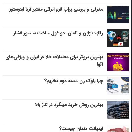
معرفی و بررسی پراپ فرم ایرانی معتبر آریا اینوستور
رقابت ژاپن و آلمان، دو غول ساخت سنسور فشار
بهترین بروکر برای معاملات طلا در ایران و ویژگی‌های
آنها
چرا بلوک زن دسته دوم نخریم؟
بهترین روش خرید میلگرد در تناژ بالا
ایمپلنت دندان چیست؟