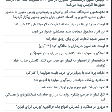
حقوق‌ها افزایش پیدا می‌کند!
شانزدهمین نمایشگاه نفت، گاز، پالایش و پتروشیمی پارس جنوبی با حضور
معاون علمی، فناوری و اقتصاد دانش بنیان رئیس‌جمهور برگزار گردید!
قیمت جدید ارزها در مرکز مبادله / قیمت دلار مبادله‌ای ۴۳ هزار شد
این افراد مشمول دریافت سبد معیشتی خانوار می‌شوند
مسیر جدید تجارت ایران برای رونق صادرات
قیمت طلا امروز خریداران را غافلگیر کرد (۱۳ آبان)
دستگیری سرکرده باند کلاهبرداری میلیاردی در هرمزگان
متخصصان از اصفهان به تهران مهاجرت می کنند| کاهش جذب افراد
توانمند
امارات پرداخت با رمزارز برای خرید بلیت هواپیما را آغاز کرد
اتحادیه پوشاک خواستار ازسرگیری مبارزه با قاچاق شد
نحوه دریافت فیبر نوری برای تهرانی‌ها اعلام شد
اتاق ایران با طرحی پلتفرم، واردات در ازای صادرات غیرکشاورزی را عملیاتی
کند
مروری بر عملکرد و شمارش امواج یک فراکابی؛ “بورس انرژی ایران”