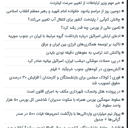
خبر مهم وزیر ارتباطات از تغییر سرعت اینترنت
دومین روز از مراسم یادبود خانواده امام شهید و رهبر معظم انقلاب اسلامی
چالش کم‌آبی / پایتخت کشور برای انتقال آب تغییر می‌کند؟
تامین مالی از بورس چه قدر رشد کرد؟
ادعای ارتش اسرائیل درباره بازداشت گروه‌ مرتبط با ایران در جنوب سوریه
تاکید بر توسعه همکاری‌های انرژی بین ایران و عراق
واکنش تند ترامپ به عفوهای دقیقه نودی بایدن
در پی حملات موشکی دیشب ایران، اسرائیل بیانیه صادر کرد
آتش‌سوزی در کوه‌های جنوب خرم‌آباد + فیلم
فوری | کولاک مجلس برای بازنشستگان و کارمندان | افزایش ۳۰ درصدی
حقوق تصویب شد
در پرونده هتل ولنجک، شهرداری مکلف به اجرای قانون است
سقوط سهمگین بورس همراه با سکوت مدیران/ شاخص کل بورس ۵۰ هزار
واحد سقوط کرد
پرواز نیم میلیاردی وارداتی‌ها با بازگشت تحریم‌ها؛ فیات ۵۰۰ در صدر
گرانی‌ها + جدول
افزایش حقوق بازنشستگان کشوری در سال ۱۴۰۳ تصویب شد؟ /۲۵ درصد