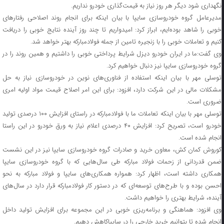
نگهداری شود دیگر هر روز نیاز به قیمت‌گذاری خودرو نداریم.
مدیرعامل گروه خودروسازی سایپا با بیان اینکه برای انجام روند اصلاحی رفتارهای
خوبی را شاهد بوده‌ایم، ابراز کرد: امیدواریم تا چند روز آینده نتایج خوبی را دریافت
کنیم و تعاملات خوبی را با زنجیره تامین از جمله فولادمبارکه بهتر خواهد شد.
وی گفت:ما در ایران خودرو دیزل شرایط پرداختی خوبی را داشتیم و همین روند را در
گروه خودروسازی سایپا نیز دنبال خواهیم کرد.
توسلی مهر با بیان اینکه استفاده از فناوری‌های نوین در خودروسازی نیاز به حل
مشکلات مالی در این شرکت دارد، افزود: برای این امر اصلاح قیمت مواد اولیه امری
ضروری است.
توسلی مهر با بیان اینکه تعاملات ما با فولادمبارکه در راستای افزایش ۱۰۰ درصدی تولید
خودرو است، تصریح کرد: افزایش ۴۰ درصدی اعلام نیاز به ورق خودرو در این راستا
انجام شده است.
کوروش کمان کش، معاون خرید و صادرات گروه خودروسازی سایپا نیز در این نشست
ضمن قدردانی از زحمات فولاد مبارکه طی سال‌هایی که با گروه خودروسازی سایپا
همکاری داشته است، اظهار کرد: همواره همکاری‌های سایپا و فولاد مبارکه به نحو
احسن بوده و با طرح‌های توسعه‌ای که در دستور کار فولادمبارکه قرار دارد در سال‌های
آینده، شرایط بهتری را خواهیم داشت.
وی افزود: هماهنگی و برنامه‌ریزی خوبی در این مجموعه برای افزایش تولید داخل
انجام شده تا بتوانیم خرید خارجی را در سایپاکاهش دهیم.