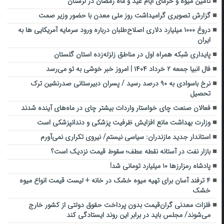
تأمین میوه و خرمای ایام عید و ماه رمضان در لرستان
گزارش تصویری گرامیداشت روز ملی معدن با حضور وزیر صمت
دروغ ۱۰۰۰ میلیارد دلاری اصلاح‌طلبان درباره ورود سرمایه آمریکایی ها به
ایران
پایداری شبکه همراه اول در مناطق زلزله‌زده استان گلستان
فال انبیا جمعه ۲ خرداد ۱۴۰۴ | امروز خبر خوشی به تو می‌رسد
نرخ باسوادی به ۹۰ درصد رسید / پسران دبیرستانی صدرنشین ترک
تحصیل
فعالان صنعت چای خواستار واردات بیشتر چای در ماه‌های آینده شدند
وزارت بهداشت مانع افزایش ظرفیت پزشکی و دندانپزشکی است
استاندار جدید مازندران: سیاسی نیستم/ نیروی تکراری نمی‌‌آورم
بازار نفت در آستانه نقطه عطف؛ سقوط قیمت نزدیک است؟
پادشاه رمزارزها ۱۰ میلیارد تومانی شد!
۴ ترفند آسان برای تهیه میوه خشک در خانه + لیست قیمت انواع میوه
خشک
فلزات معدنی گران‌قیمت بدون پرداخت حقوق دولتی از کشور خارج
می‌شوند/ مجلس باید در برابر این روند ایستادگی کند