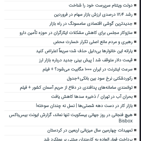
دولت ویتنام سرپرست خود را شناخت
رشد ۱۲٫۴ درصدی ارزش بازار سهام در فروردین
جدیدترین گوشی اقتصادی سامسونگ در راه بازار
سازوکار مجلس برای کاهش مشکلات ایثارگران در حوزه تأمین دارو
رهبری و مردم مانع اصلی تکرار خسارت محض
یارانه این خانوارها بی‌دلیل حذف شد؛ سریعاً اعتراض کنید
قیمت دلار متوقف شد | پیش بینی جدید درباره بازار ارز
سرعت اینترنت در ایران ۱۰۰۰ مگابیت می‌شود؟ + فیلم
رکوردشکنی نرخ سود بین بانکی+جدول
توانمندیِ سامانه‌های پدافندی در دفاع از حریم آسمان کشور + فیلم
بحران آب در تهران / ذخیره سدها کاهش یافت
بازار کار در دست دهه شصتی‌ها | نسل نه چندان سوخته!
هیچ فنجانی در روز جهانی بیسکویت تنها نماند، گزارش ایونت بیس‌باکس
Bisbox
تمهیدات چهارمین سال میزبانی اربعین در کردستان
پرداخت فوق العاده به کارمندان مبتنی بر عملکرد شد