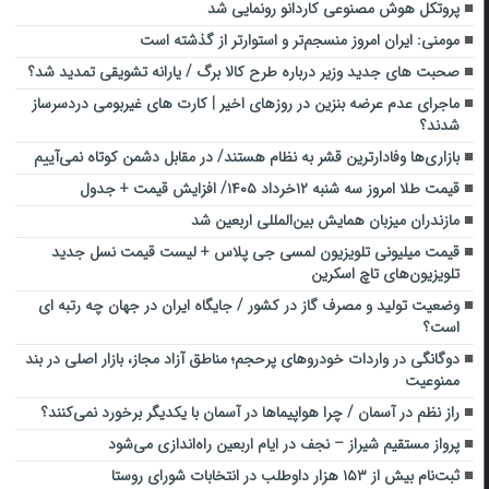
پروتکل هوش مصنوعی کاردانو رونمایی شد
مومنی: ایران امروز منسجم‌تر و استوارتر از گذشته است
صحبت های جدید وزیر درباره طرح کالا برگ / یارانه تشویقی تمدید شد؟
ماجرای عدم عرضه بنزین در روزهای اخیر | کارت های غیربومی دردسرساز
شدند؟
بازاری‌ها وفادارترین قشر به نظام هستند/ در مقابل دشمن کوتاه نمی‌آییم
قیمت طلا امروز سه شنبه ۱۲خرداد ۱۴۰۵/ افزایش قیمت + جدول
مازندران میزبان همایش بین‌المللی اربعین شد
قیمت میلیونی تلویزیون لمسی جی پلاس + لیست قیمت نسل جدید
تلویزیون‌های تاچ اسکرین
وضعیت تولید و مصرف گاز در کشور / جایگاه ایران در جهان چه رتبه ای
است؟
دوگانگی در واردات خودروهای پرحجم؛ مناطق آزاد مجاز، بازار اصلی در بند
ممنوعیت
راز نظم در آسمان / چرا هواپیماها در آسمان با یکدیگر برخورد نمی‌کنند؟
پرواز مستقیم شیراز – نجف در ایام اربعین راه‌اندازی می‌شود
ثبت‌نام بیش از ۱۵۳ هزار داوطلب در انتخابات شورای روستا