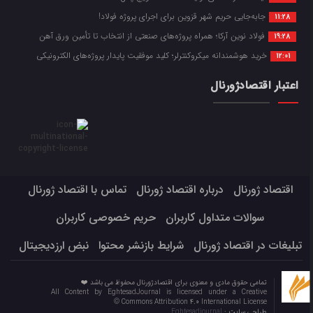
جابه‌جایی حریم شهر قزوین برای اجرای پروژه فولاد!
11:28
فولاد نوین آرکا؛ همراه پروژه‌های صنعتی از انتخاب تا تأمین ورق آهن
19:28
خرید هوشمندانه میکروکنترلر؛ کلید موفقیت پایدار پروژه‌های الکترونیکی
12:01
اعتبار اقتصادژورنال
اقتصاد ژورنال
درباره اقتصاد ژورنال
تماس با اقتصاد ژورنال
سوالات متداول کاربران
حریم خصوصی کاربران
تبلیغات در اقتصاد ژورنال
شرایط بازنشر محتوا
نبض ارزدیجیتال
تمامی حقوق مادی و معنوی برای اقتصادژورنال محفوظ می باشد ❤️
All Content by EghtesadJournal is licensed under a Creative
Commons Attribution 4.0 International License ©️
طراحی سایت :
Eghtesadjournal