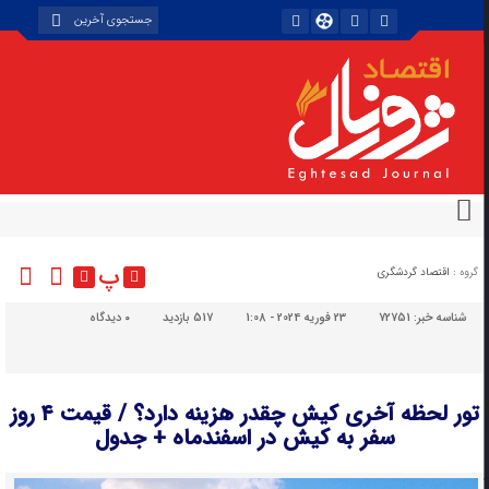
پ
گروه :
اقتصاد گردشگری
شناسه خبر:
72751
23 فوریه 2024 - 1:08
517 بازدید
۰
دیدگاه
تور لحظه آخری کیش چقدر هزینه دارد؟ / قیمت ۴ روز
سفر به کیش در اسفندماه + جدول