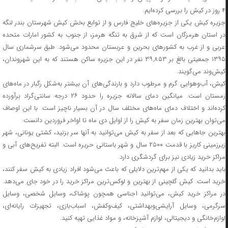
۴ روز در کیش را بررسی کرده‌ایم.
جزیره کیش یکی از جزیره‌های خلیج فارس و از توابع بخش کیش شهرستان بندر لنگه
در استان هرمزگان است که از شرق به تنگه هرمز، از جنوب به کشور امارات متحده
عربی و از غرب به کشورهای بحرین و عربستان محدود می‌شود. طبق سرشماری سال
۱۳۹۵ جمعیتی بالغ بر ۳۹,۸۵۳ نفر در این جزیره ساکن هستند که به این شهروندان،
کیش‌وند می‌گویند.
کیش، آب‌وهوایی گرم و مرطوب دارد و بارندگی‌های آن بیشتر به‌شکل رگبار در ماه‌های
زمستان است. میانگین دمای سالانه‌ جزیره را حدود ۲۶ درجه سانتی‌گراد برآورده
کرده‌اند و اختلاف دمای ماه‌های مختلف سال در آن بسیار ناچیز است. با این اوصاف
می‌توان بهترین زمان سفر به کیش را از اوایل دی ماه تا اواخر فروردین دانست.
بهترین جاهایی که بعد از سفر به کیش می‌توانید به آنها سر بزنید، کشتی یونانی، شهر
زیرزمینی کاریز با قدمت ۲۵۰۰ سال و شهر باستانی حریره است. البته تفریح‌های آبی و
مراکز خرید زیادی نیز برای گردشگری دارد.
باید بدانید که یکی از مهم‌ترین دلایلی که باعث می‌شود افراد زیادی به کیش سفر کنند،
خرید است. کیش گلچینی از بهترین و لوکس‌ترین مراکز خرید را در خود جای می‌دهد.
در مراکز خرید کیش، می‌توانید اجناسی همچون پوشاک، وسایل شخصی، وسایل
سرگرمی، وسایل آرایشی‌وبهداشتی، کیف‌وکفش، اسباب‌بازی، تجهیزات رایانه‌ای،
لوازم‌خانگی و دیجیتالی، لوازم آشپزخانه، و مواد غذایی تهیه کنید.