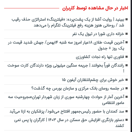
اخبار در حال مشاهده توسط کاربران
ببینید | روایت آشنا از یک پشت‌پرده: «فیلترینگ» استراتژی حذف رقیب
شد / روحانی هنوز هزینه رفع فیلترینگ تلگرام را می‌دهد
خزانه داری شورا در تیول یک نفر
آخرین قیمت طلای ۱۸عیار امروز سه شنبه ۱۴بهمن/ جهش شدید قیمت در
یک روز + جدول
فناوری تنها راه نجات کشاورزی
رانندگان فوراً بخوانند | جریمه سنگین میلیونی ویژه دارندگان کارت سوخت
!
خبر خوش برای چشم‌انتظاران آیفون ۱۵
در جلسه روسای بانک مرکزی و سازمان بورس چه گذشت؟
آخرین آمار از حوادث چهارشنبه سوری از زبان شهردار تهران؛مجروحیت سه
مامور انتظامی
سد کمندان با حضور رئیس‌جمهور افتتاح می‌شود/ پزشکیان به ازنا می‌آید
دستور بازنگری افزایش حق مسکن در سال ۱۴۰۳ | کارگران پا پس نمی
کشند