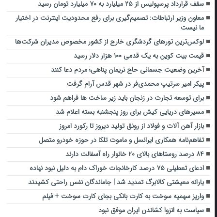
سقف قرارداد پرسپولیس از ۲۵ میلیارد به ۷۰ میلیارد تومان رسید
معاون وزیر ارتباطات: تصمیم‌گیری برای رفع محدودیت اینترنت در اختیار
ما نیست
لوکس‌ترین تورهای گردشگری خارج از کشور مخصوص مدیران شرکت‌ها
قیمت بیت کوین به یک قدمی ۱۰۰ هزار دلار رسید
آخرین وضعیت جسمانی حاج نریمان پناهی؛ مردم دعا کنند
پیکر امیر سرتیپ محمدی‌فر در شهر‌ قدس آرام گرفت
برای توسعه تجارت در زنجان باید زیر ساخت ها فراهم شود
مسیرهای دریایی کیش برای روز پنجشنبه بسته اعلام شد
بازار آهن آلات و فولاد از رونق تولید دیروز تا رکورد امروز
تفاهم‌نامه همکاری ایرانسل و ماموت تلکا در حوزه خودرو متصل
۸۴ درصد روستاهای بالای ۲۰ خانوار راه آسفالت دارند
ادعای تعطیلی ۷۵ درصد کارخانجات خوراک دام به دلیل نبود نهاده
یارانه معیشتی کالابرگ تمدید شد | جاماندگان نفس راحتی کشیدند
واریز سهمیه سوخت به کارت بانکی بجای کارت سوخت + فیلم
سیاست به انزوا کشاندن ایران موفق نبود