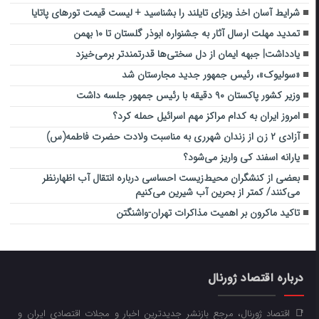
شرایط آسان اخذ ویزای تایلند را بشناسید + لیست قیمت تورهای پاتایا
تمدید مهلت ارسال آثار به جشنواره ابوذر گلستان تا ۱۰ بهمن
یادداشت| جبهه ایمان از دل سختی‌ها قدرتمندتر برمی‌خیزد
«سولیوک»، رئیس جمهور جدید مجارستان شد
وزیر کشور پاکستان ۹۰ دقیقه با رئیس جمهور جلسه داشت
امروز ایران به کدام مراکز مهم اسرائیل حمله کرد؟
آزادی ۲ زن از زندان شهرری به مناسبت ولادت حضرت فاطمه(س)
یارانه اسفند کی واریز می‌شود؟
بعضی از کنشگران محیط‌زیست احساسی درباره انتقال آب اظهارنظر
می‌کنند/ کمتر از بحرین آب شیرین می‌کنیم
تاکید ماکرون بر اهمیت مذاکرات تهران-واشنگتن
درباره اقتصاد ژورنال
📑 اقتصاد ژورنال، مرجع بازنشر جدیدترین اخبار و مجلات اقتصادی ایران و