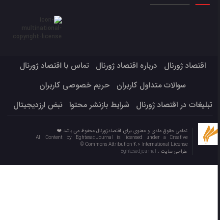
اقتصاد ژورنال
درباره اقتصاد ژورنال
تماس با اقتصاد ژورنال
سوالات متداول کاربران
حریم خصوصی کاربران
تبلیغات در اقتصاد ژورنال
شرایط بازنشر محتوا
نبض ارزدیجیتال
تمامی حقوق مادی و معنوی برای اقتصادژورنال محفوظ می باشد ❤️
All Content by EghtesadJournal is licensed under a Creative
Commons Attribution 4.0 International License ©️
طراحی سایت :
Eghtesadjournal