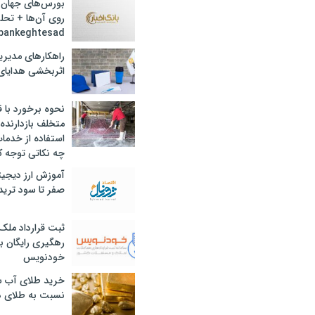
بورس‌های جهان 
روی آن‌ها + تحل
bankeghtesad
راهکارهای مدیری
اثربخشی هدایای 
نحوه برخورد با ق
متخلف بازدارنده
استفاده از خدما
چه نکاتی توجه ک
آموزش ارز دیجیت
صفر تا سود ترید 
ثبت قرارداد ملک
رهگیری رایگان با
خودنویس
خرید طلای آب ش
نسبت به طلای د