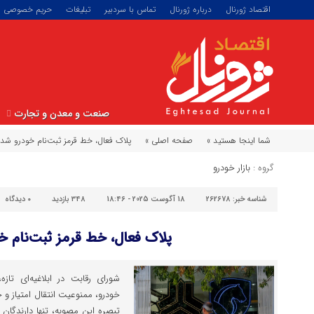
اقتصاد ژورنال
درباره ژورنال
تماس با سردبیر
تبلیغات
حریم خصوصی
صنعت و معدن و تجارت
شما اینجا هستید »
صفحه اصلی »
​پلاک فعال، خط قرمز ثبت‌نام خودرو شد
گروه :
بازار خودرو
شناسه خبر:
262678
18 آگوست 2025 - 18:46
348 بازدید
۰
دیدگاه
​پلاک فعال، خط قرمز ثبت‌نام خ
شورای رقابت در ابلاغیه‌ای تا
خودرو، ممنوعیت انتقال امتیاز و 
تبصره این مصوبه، تنها دارندگان