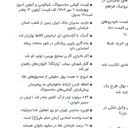
های اینترنتی در
قیمت گوشی سامسونگ، شیائومی و آیفون امروز
ترونیک فراهم
چهارشنبه ۹ مهر ۱۴۰۴/ کف قیمت آیفون ۱۶ چقدر
است؟+ جدول
 قیمت خودروهای
بازدید مدیران بانک ایران زمین از شعب استان
 قیمت دنا،
خراسان رضوی
 زد
گمرک: با آزادسازی ارز، ترخیص کالاها روان‌تر شد
ی خرید بلیط
ماندگاری پایین پزشکان در شهر محلات ریشه
اجتماعی دارد
آثار ناترازی گاز بر صنایع بورس؛ تولید کم شد
گلزار شهدای میناب “زیارتگاه” کاروان‌های راهیان
هندی تکذیب شد
نور شد
خروج ۱۰ همت پول حقیقی از صندوق‌های طلا
اضافه شدن ارتباط ماهواره‌ای به پیام‌رسان
له نهال طرح یک
پیش‌فرض گوشی‌های سامسونگ
لید شد
۸۴۶ میلیارد لیتر از آب کشور صادر شد | ایران در
مسیر نابودی !
ن وکیل ملکی در
فوری؛ مدارس تهران دو روز تعطیل شد/جزئیات
دارد؟
امت واحده اسلامی آرمان امام علی(ع) است
۹۰ درصد طراحان طلا در مشهد بانوان هستند