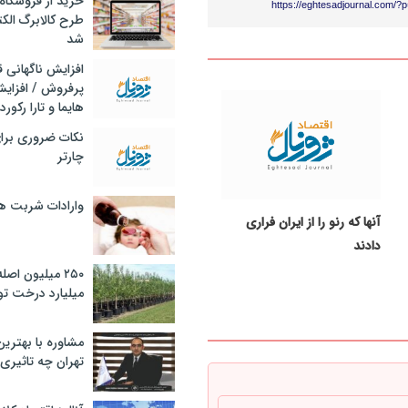
خرید از فروشگاه‌
https://eghtesadjournal.com/?
طرح کالابرگ الک
شد
افزایش ناگهانی
پرفروش / افزایش
هایما و تارا رکورد
نکات ضروری برا
چارتر
وارادات شربت 
آنها که رنو را از ایران فراری
دادند
۲۵۰ میلیون اص
میلیارد درخت تو
مشاوره با بهتری
تهران چه تاثیری 