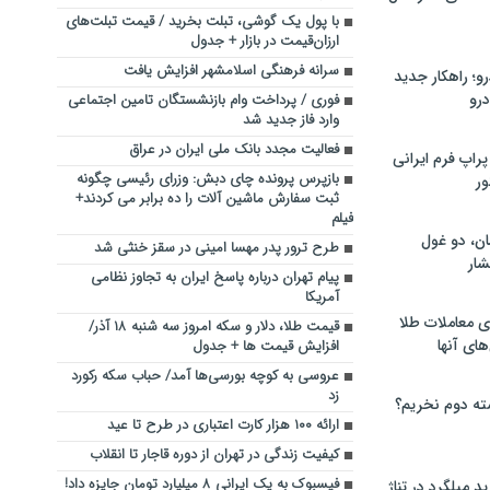
با پول یک گوشی، تبلت بخرید / قیمت تبلت‌های
ارزان‌قیمت در بازار + جدول
سرانه فرهنگی اسلامشهر افزایش یافت
؛ راهکار جدید
رو
فوری / پرداخت وام بازنشستگان تامین اجتماعی
وارد فاز جدید شد
فعالیت مجدد بانک ملی ایران در عراق
راپ فرم ایرانی
بازپرس پرونده چای دبش: وزرای رئیسی چگونه
ور
ثبت سفارش ماشین آلات را ده برابر می کردند+
فیلم
ان، دو غول
طرح ترور پدر مهسا امینی در سقز خنثی شد
ار
پیام تهران درباره پاسخ ایران به تجاوز نظامی
آمریکا
ی معاملات طلا
قیمت طلا، دلار و سکه امروز سه شنبه ۱۸ آذر/
های آنها
افزایش قیمت ها + جدول
عروسی به کوچه بورسی‌ها آمد/ حباب سکه رکورد
زد
ته دوم نخریم؟
ارائه ۱۰۰ هزار کارت اعتباری در طرح تا عید
کیفیت زندگی در تهران از دوره قاجار تا انقلاب
فیسبوک به یک ایرانی ۸ میلیارد تومان جایزه داد!
 میلگرد در تناژ