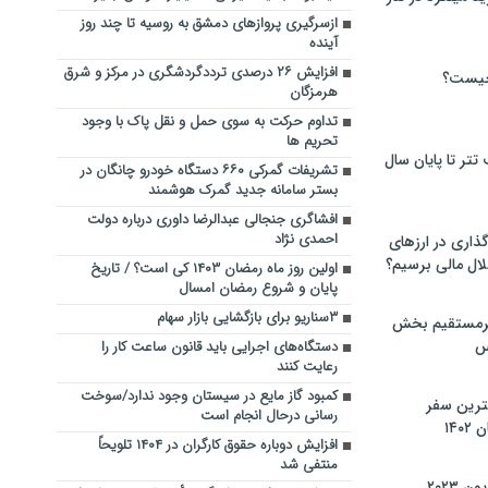
ازسرگیری پروازهای دمشق به روسیه تا چند روز
آینده
افزایش ۲۶ درصدی ترددگردشگری در مرکز و شرق
چیست؟
هرمزگان
تداوم حرکت به سوی حمل و نقل پاک با وجود
تحریم ها
تر تا پایان سال
تشریفات گمرکی ۶۶۰ دستگاه خودرو چانگان در
بستر سامانه جدید گمرک هوشمند
افشاگری جنجالی عبدالرضا داوری درباره دولت
احمدی نژاد
گذاری در ارزهای
لال مالی برسیم؟
اولین روز ماه رمضان ۱۴۰۳ کی است؟ / تاریخ
پایان و شروع رمضان امسال
۳سناریو برای بازگشایی بازار سهام
یرمستقیم بخش
س
دستگاه‌های اجرایی باید قانون ساعت کار را
رعایت کنند
کمبود گاز مایع در سیستان وجود ندارد/سوخت
نترین سفر
رسانی درحال انجام است
۱۴
افزایش دوباره حقوق کارگران در ۱۴۰۴ تلویحاً
منتفی شد
 ۲۰۲۳