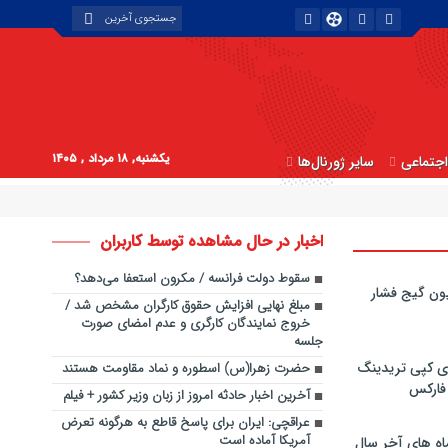
یکشنبه, ۱۸ مرداد , ۱۴۰۵
جتماعی
سایر ژورنال‌ها
اخبار در حال مشاهده توسط کاربران
سقوط دولت فرانسه / مکرون استعفا می‌دهد؟
ون گیج فشار
مبلغ نهایی افزایش حقوق کارگران مشخص شد /
خروج نمایندگان کارگری و عدم امضای صورت
جلسه
ی کپی‌ تریدینگ
حضرت زهرا(س) اسطوره و نماد مقاومت هستند
 فارکس
آخرین اخبار حادثه امروز از زبان وزیر کشور + فیلم
عراقچی: ایران برای پاسخ قاطع به هرگونه تعرض
آمریکا آماده است
اه های آخر سال