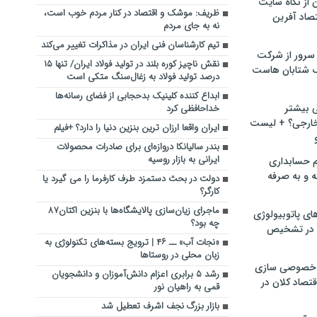
ن از نگاه سایت
ظریف: موشک و اقتصاد در کنار مردم خوب است،
صاد آفرین
نه به جای مردم
تیم کارشناسان فنی ایران در مذاکرات تغییر می‌کند
سرور از شرکت
نقش ناچیز کوره بلند در تولید فولاد ایران/ تنها ۱۵
 شتابان هاست
درصد تولید فولاد به زغال‌سنگ متکی است
ابداع کننده کلینیک بدحجابی از فضای رسانه‌ها
ی بیشتر
خداحافظی کرد
خارجی؟ + لیست
ایران واقعا ارزان ترین بنزین دنیا را دارد؟ +فیلم
بندر سالیانکا دروازه‌ای برای‌ صادرات محصولات
ایرانی به بازار روسیه
م حسابداری
ه و به صرفه
دولت در بحث دستمزد طرف کارفرما را می گیرد یا
کارگر؟
ماجرای زیان‌سازی پالایشگاه‌ها با بنزین اکتان۸۷
ای پاتوبیولوژی
چه بود؟
 در تشخیص
«نجات آب» ــ ۴۶ | ترویج بسته‌های تکنولوژی به
زبان محلی در روستاها
خصوصی سازی
رشد ۵ برابری اعزام دانش‌آموزان و دانشجویان
تصاد کلان در
قمی به راهیان نور
بازار بزرگ نجف اشرف تعطیل شد