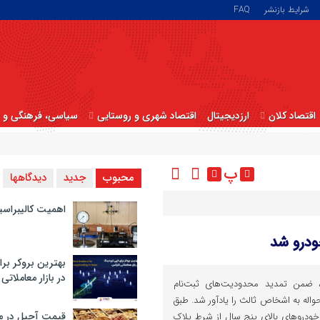
شرایط بازنشر
FAQ
اقتصاد کلان
ارزدیجیتال
اقتصاد شهری و روستایی
سیاسی، فرهنگی و ا
پ
محبوب
جدید
دیدگاهها
اهمیت کالیبراسی
ودرو شد
بهترین بروکر برا
در بازار معاملاتی
زه، ضمن تمدید محدودیت‌های ثبت‌نام
حواله به اشخاص ثالث را یادآور شد. طبق
قیمت آجیل در م
 خودروهای بالای پنج سال از شرط پلاک