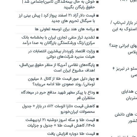
خوش به حال بیمه‌شدگان تأمین‌اجتماعی شد |
حقوق رایگان بگیرید
قیمت دلار آزاد ۲۱ اسفند پرواز کرد | پیش بینی ارز
با سیگنال تحریم های جدید
بازار لپ‌تاپ /
استوک به این
برنامه های هند برای توسعه تعاونی ها
تشدید تراز منفی تجاری ایران با بخشنامه بانک
مرکزی/زنگ ورشکستگی بازرگانان به صدا درآمد
ماشین لباسشویی‎های ایرانی چند؟
وزارت اقتصاد رکورددار بیشترین انتصابات در
 پلاس
هیئت مدیره شرکت‌های دولتی
پایگاه‌های نظامی آمریکا از منظر حقوق بین‌الملل،
و در تبریز +
اهداف مشروع ایران است
صی
چهار دلیل عبور قیمت طلا از کانال ۸ میلیون
تومانی/ روند صعودی طلا ادامه می‌یابد؟
ن هدایای
وداع با پیکر مطهر شهید مدافع حرم در میعادگاه
تریان
منتظران قم
کاهش قیمت «تارا اتومات V2» در بازار + جدول
محصولات ایران‌خودرو
ت های دانش
قیمت طلا و سکه امروز دوشنبه ۲۱ اردیبهشت
کشور
۱۴۰۵/ کاهش قیمت طلا + جدول و جزئیات
قیمت طلا دوباره افزایش یافت