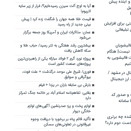
و آینده پیش
آیا به اوج آلت‌ سیزن رسیده‌ایم؟/ فرار از زیر سایه
یل
اتریوم!
قیمت طلا همه جهان را شگفت زده کرد | پیش
تی برای افزایش
بینی جدید از راه رسید
تبلیغاتی
عمان: مذاکرات ایران و آمریکا روز جمعه برگزار
می‌شود
الیشویان
بیشترین رشد هفتگی به تتر رسید/ حباب طلا و
سکه کاهش یافت
 نیست| هنگام
ت قالیشویی به
پروژه نورد گرم ۲ فولاد مبارکه یکی از راهبردی‌ترین
نیم
پروژه‌های صنعت کشور است
فوری/ شیخ علی موحد درگذشت + علت فوت،
ال در مشهد /
بیوگرافی و سوابق
ارز دیجیتال
بارش بی سابقه باران در یزد! + فیلم
بقایی: تفاهم‌نامه اسلام آباد بر خاتمه جنگ تمرکز
 و صدور کد
دارد
 سامانه
لوازم پخت‌ و پز؛ صدرنشین آگهی‌های لوازم
خانگی دیوار
ده چه برتری
تأکید قائم پناه بر برخورد با دریافت وجوه
ست دوم دارد؟
غیرقانونی در تعاونی‌های مسکن