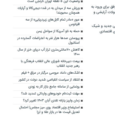
وضعیت این ۵ نقطه تهران نارنجی است
فق برای ورود به
ورزش سه از میدان به در شد؛ دیجی‌کالا و آپارات
ولات آرایشی و
همچنان محبوبند!
عبور «مادر تمام کابل‌های زیردریایی» از سه
اقیانوس
ی جدید و شیک
ی اقتصادی
حمله به ناو آمریکا از سواحل یمن
پیوستن صدها هزار نفر به اعتراضات گسترده در
استانبول
کاهش ۷۰سانتی‌متری تراز آب دریای خزر از سال
۱۴۰۰
بیعت دبیرخانه شورای عالی انقلاب فرهنگی با
رهبر جدید انقلاب
اشک‌های داماد عروسی مرگبار در عراق + فیلم
انتقاد از سیاست انقباضی شدید دولت در کشور
رونمایی از سامانه جامع بازار کار به زودی
مهلت ثبت‌نام خودروهای وارداتی تمدید شد؟
زمان واریز یارانه نقدی آبان ۱۴۰۳ تغییر کرد؟
استیضاح وزیر اقتصاد روی میز مجلس| احتمال
تعدیل قیمت ها در بازار طلا و ارز!