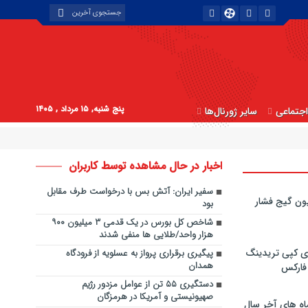
پنج شنبه, ۱۵ مرداد , ۱۴۰۵
جتماعی
سایر ژورنال‌ها
اخبار در حال مشاهده توسط کاربران
سفیر ایران: آتش بس با درخواست طرف مقابل
ون گیج فشار
بود
شاخص کل بورس در یک قدمی ۳ میلیون ۹۰۰
هزار واحد/طلایی ها منفی شدند
ی کپی‌ تریدینگ
پیگیری برقراری پرواز به عسلویه از فرودگاه
همدان
 فارکس
دستگیری ۵۵ تن از عوامل مزدور رژیم
صهیونیستی و آمریکا در هرمزگان
اه های آخر سال