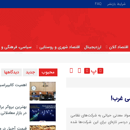
شرایط بازنشر
FAQ
اقتصاد کلان
ارزدیجیتال
اقتصاد شهری و روستایی
سیاسی، فرهنگی و ا
پ
محبوب
جدید
دیدگاهها
اهمیت کالیبراسی
ی غرب!
بهترین بروکر برا
در بازار معاملاتی
واد معدنی حیاتی به شرکت‌های نظامی
دردسر تازه‌ای برای این شرکت‌ها شده
قیمت آجیل در م