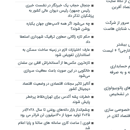
ن از نگاه سایت
جنجال حجاب یک خبرنگار در نشست خبری
صاد آفرین
رئیس جمهور/ رئیس دیوان عالی کشور به
پزشکیان تذکر داد
سرور از شرکت
چه می‌شود اگر همه لامپ‌های جهان یکباره
 شتابان هاست
روشن شوند؟
حکم تازه زاکانی ؛معاون ترافیک شهرداری استعفا
داد
ی بیشتر
عارف: اختیارات لازم در زمینه ساخت مسکن به
خارجی؟ + لیست
استانداران تفویض شود
تازه‌ترین عکس‌ها از آسمانخراش افقی بن سلمان
م حسابداری
خالکوبی در این صورت باعث معافیت سربازی
ه و به صرفه
می‌شود
آنالیز تاثیر مجلات اقتصادی در وضعیت اقتصاد
ای پاتوبیولوژی
دیجیتال کشور
 در تشخیص
خطرات پشه آئدس برای تهران؛نقاط پرخطر
پایش شوند
خصوصی سازی
چشم‌انداز بازار دانه‌های روغنی تا سال ۲۰۲۸|در
۲۰۲۵ تولید سویا از ۱۶۰میلیون تن فراتر می رود
تصاد کلان در
فوری | ساعت کاری سامانه های ساتنا و پایا اعلام
شد