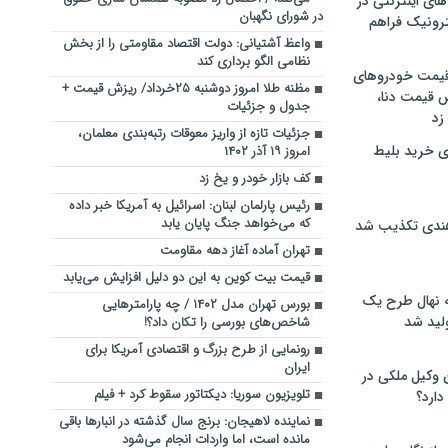
های اینترنتی در
در شورای نگهبان
ترونیک فراهم
واعظ آشتیانی: دولت اقتصاد مقاومتی را از بخش
نظامی الگو برداری کند
 قیمت خودروهای
مظنه طلا امروز دوشنبه ۲۵خرداد/ ریزش قیمت +
 قیمت دنا،
جدول و جزئیات
 زد
جزئیات تازه از واریز معوقات رتبه‌بندی معلمان،
ی خرید بلیط
امروز ۱۹ آذر ۱۴۰۲
کف بازار خودر و یخ زد
رئیس پارلمان لبنان: اسرائیل به آمریکا خبر داده
که می‌خواهد جنگ پایان یابد
هندی تکذیب شد
تهران آماده آغاز دهه مقاومت
قیمت بیت کوین به این دو دلیل افزایش می‌یابد
له نهال طرح یک
بورس تهران مدل ۱۴۰۲ / چه پارامترهایی
لید شد
شاخص‌های بورسی را تکان داد؟!
رونمایی از طرح بزرگ و اقتصادی آمریکا برای
ایران
ن وکیل ملکی در
تلویزیون سوریا: دیکتاتور سقوط کرد + فیلم
دارد؟
نماینده لاهیجان: برنج سال گذشته در انبارها باقی
مانده است، اما واردات انجام می‌شود