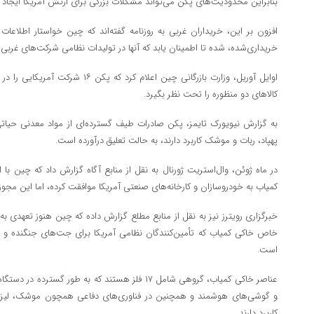
بنابراین محدودیت‌های پکن می‌تواند مشکلات بزرگی برای ارتش آمریکا ایجاد ک
افزون بر این، خریداران غربی به روزنامه گفته‌اند که چین خواستار اطلاعات
خریداری‌شده، شده تا اطمینان یابد که آنها در تولیدات نظامی شرکت‌های غربی به
اوایل آوریل، وزارت بازرگانی چین اعلام ک
کالا‌های دو منظوره را تحت نظر بگیرد.
به گزارش نیویورک تایمز، پکن صادرات طیف گسترده‌ای از مواد معدنی حیاتی و آ
پهپاد، ربات و موشک کاربرد دارند، به حالت تعلیق درآورده است.
در ماه ژوئن، وال‌استریت ژورنال به نقل از منابع آگاه گزارش داد که چین ب
کمیاب به خودروسازان و کارخانه‌های صنعتی آمریکا موافقت کرده، اما این مج
خبرگزاری رویترز نیز به نقل از منابع مطلع گزارش داده که چین هنوز تعهدی ب
خاص خاکی کمیاب که تأمین‌کنندگان نظامی آمریکا برای جت‌های جنگنده و سام
است.
عناصر خاکی کمیاب، گروهی شامل ۱۷ فلز هستند که به طور گس
و گوشی‌های هوشمند و همچنین در فناوری‌های دفاعی همچون موشک، لیزر، 
کاربرد دارند.