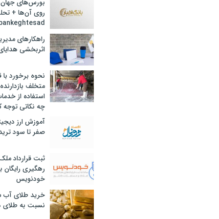
بورس‌های جهان 
روی آن‌ها + تحل
bankeghtesad
راهکارهای مدیری
اثربخشی هدایای 
نحوه برخورد با ق
متخلف بازدارنده
استفاده از خدما
چه نکاتی توجه ک
آموزش ارز دیجیت
صفر تا سود ترید 
ثبت قرارداد ملک
رهگیری رایگان با
خودنویس
خرید طلای آب ش
نسبت به طلای د