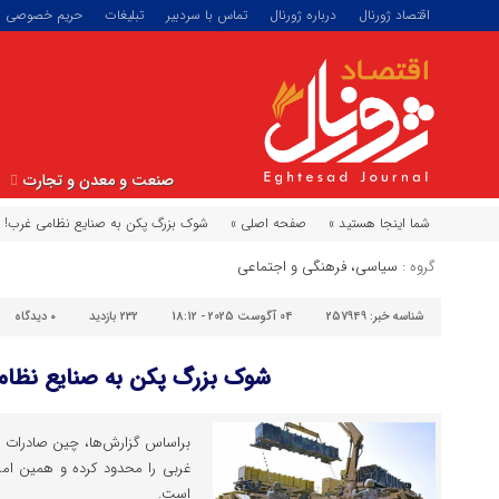
اقتصاد ژورنال
درباره ژورنال
تماس با سردبیر
تبلیغات
حریم خصوصی
صنعت و معدن و تجارت
شما اینجا هستید »
صفحه اصلی »
شوک بزرگ پکن به صنایع نظامی غرب!
گروه :
سیاسی، فرهنگی و اجتماعی
شناسه خبر:
257949
04 آگوست 2025 - 18:12
232 بازدید
۰
دیدگاه
شوک بزرگ پکن به صنایع نظام
براساس گزارش‌ها، چین صادرات م
غربی را محدود کرده و همین امر 
است.