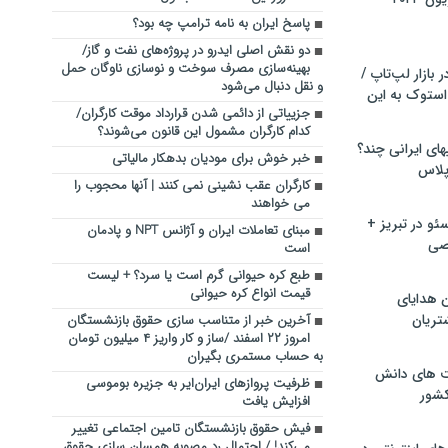
پاسخ ایران به نامه ترامپ چه بود؟
دو نقش اصلی ایدرو در پروژه‌های نفت و گاز/
بهینه‌سازی مصرف سوخت و نوسازی ناوگان حمل
بازار لپ‌تاپ /
و نقل دنبال می‌شود
استوک به این
جزییاتی از دائمی شدن قرارداد موقت کارگران/
کدام کارگران مشمول این قانون می‌شوند؟
ماشین لباسشویی‎های ایرانی چند؟
خبر خوش برای مودیان بدهکار مالیاتی
 پلاس
کارگران عقب نشینی نمی کنند | آنها محجوب را
می خواهند
و در تبریز +
مبنای تعاملات ایران و آژانس NPT و پادمان
صی
است
طبع کره حیوانی گرم است یا سرد؟ + لیست
قیمت انواع کره حیوانی
ن هدایای
تریان
آخرین خبر از متناسب سازی حقوق بازنشستگان
امروز ۲۲ اسفند /ساز و کار واریز ۴ میلیون تومان
به حساب مستمری بگیران
ت های دانش
ظرفیت پروازهای ایران‌ایر به جزیره بوموسی
کشور
افزایش یافت
فیش حقوق بازنشستگان تامین اجتماعی تغییر
می‌کند! / احتمال رد مصوبه همسان سازی حقوق