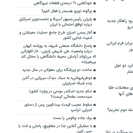
خودکفایی ۹۱ درصدی قطعات نیروگاهی
چگونه توربو همستر را فعال کنیم؟
رایزنی رئیس‌جمهور آمریکا و نخست‌وزیر اسرائیل
؛ راهکار جدید
درباره توافق احتمالی با ایران
رو
آغاز رسمی اجرای طرح جامع حمایت معیشتی و
امنیت غذایی کشور
راپ فرم ایرانی
پاسخ دانشگاه صنعتی شریف به روزنامه کیهان
ور
درباره وضعیت علی شریفی زارچی : «از اظهاراتی
که می‌تواند آرامش محیط دانشگاهی را مختل کند
بپرهیزند»
ان، دو غول
ساخت دو ورزشگاه برای معلولان در سال جدید
ار
«وطن‌فروشی» به سبک مزدک میرزایی در آنتن
زنده شبکه اسراییلی
ی معاملات طلا
حکم جدید اسکندر مومنی در وزارت کشور/
های آنها
سیدمحمد بطحائی کیست؟
سقوط عجیب قیمت بیت‌کوین پس از دستور
ته دوم نخریم؟
اجرایی ترامپ
برف جاده چالوس را بست
با سفارش آنلاین غذا در عطاویچ، راحتی و لذت را
حس کنید.
 میلگرد در تناژ