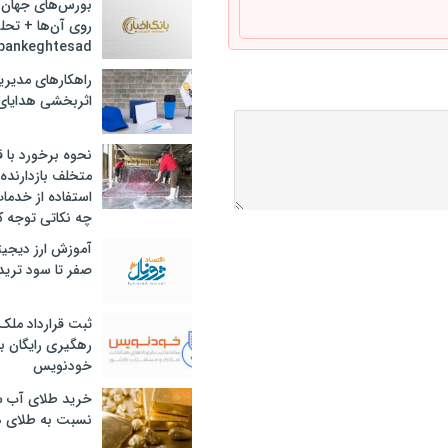
بورس‌های جهان 
روی آن‌ها + تحل
bankeghtesad
راهکارهای مدیری
اثربخشی هدایای 
نحوه برخورد با ق
متخلف بازدارنده
استفاده از خدما
چه نکاتی توجه ک
آموزش ارز دیجیت
صفر تا سود ترید 
ثبت قرارداد ملک
رهگیری رایگان با
خودنویس
خرید طلای آب ش
نسبت به طلای د