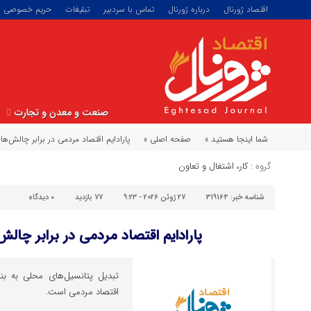
اقتصاد ژورنال
درباره ژورنال
تماس با سردبیر
تبلیغات
حریم خصوصی
صنعت و معدن و تجارت
شما اینجا هستید »
صفحه اصلی »
پارادایم اقتصاد مردمی در برابر چالش‌ه
گروه :
کار، اشتغال و تعاون
شناسه خبر:
319164
27 ژوئن 2026 - 9:23
77 بازدید
۰
دیدگاه
پارادایم اقتصاد مردمی در برابر چا
تبدیل پتانسیل‌های محلی به بنگا
اقتصاد مردمی است.