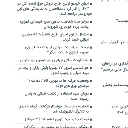
ایران خودرو اولین طرح فروش فوق العاده اش در
۱۴۰۳ را آغاز کرد / متقاضیان به نمایندگی های این
خودروساز مراجعه کنند
چیست؟
درخواست شفافیت بدهی های شهرداری تهران؛
پشت پرده خودیاری شهروندان
احتمال تداوم اجرای طرح کالابرگ/ ۵۴ میلیون
ایرانی خرید کردند
تر تا پایان سال
لیست سیاه بانک مرکزی لو رفت ؛ خطر برای
سپرده گذاران ۵ بانک دیگر ؟
رشد قیمت طلای جهانی برای دومین روز متوالی
گذاری در ارزهای
هواشناسی امروز؛ ۲۷ بهمن| بارش باران و برف در
لال مالی برسیم؟
نیمه شرقی و جنوب کشور
وضعیت عرضه ها در بورس کالا / معامله ۹۱
یرمستقیم بخش
درصدی ورق های فولاد
س
دوران سوء استفاده از نجابت ایرانی به پایان
رسیده است
نترین سفر
اتحادیه دام سبک خواستار بازگشت گوشت قرمز
به کالابرگ الکترونیک شد
۱۴
قیمت جدید بیت کوین اعلام شد (۲۱ مرداد)
پزشکیان نیویورک را به مقصد تهران ترک کرد
 ۲۰۲۳