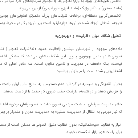
کاهش هزینه‌های ورود به بازار: تعاونی‌ها با تجمیع سرمایه‌های خرد مردمی، م
(مانند معدن) یا تکنولوژیک (مانند انرژی خورشیدی) از بین می‌برند.
تخصص‌گرایی منطقه‌ای: برخلاف شرکت‌های بزرگ متمرکز، تعاونی‌های بومی 
نتیجه، اشتغال ایجاد شده در آن‌ها «پایدارتر» است زیرا نیروی کار در محیط بو
تحلیل شکاف میان «ظرفیت» و «بهره‌وری»
داده‌های موجود از شهرستان نیشاب
تعاونی‌ها در مقابل بهره‌وری پایین. این شکاف نشان می‌دهد که مشکل اشتغ
اشتغال‌زایی شده است را می‌توان برشمرد.
بحران نقدینگی و سرمایه در گردش: عدم دسترسی به منابع مالی ارزان باعث می
را افزایش دهند و در نتیجه، ظرفیت جذب نیروی کار جدید را از دست بدهند.
خلاء مدیریت حرفه‌ای: ماهیت مردمی تعاون نباید با «غیرحرفه‌ای بودن» اشت
که نیاز مبرمی به انتقال از «مدیریت سنتی» به «مدیریت مدرن و متمرکز بر بهره
نیاز به نظارت سیستماتیک: بدون نظارت دقیق، تعاونی‌ها ممکن است از مسی
برابر رقابت‌های بازار شکست بخورند.