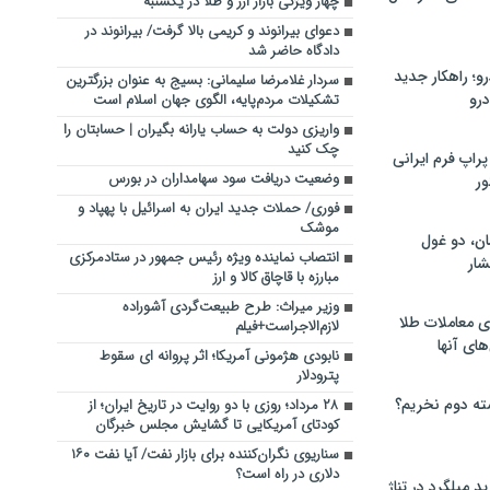
چهار ویژگی بازار ارز و طلا در یکشنبه
دعوای بیرانوند و کریمی بالا گرفت/ بیرانوند در
دادگاه حاضر شد
؛ راهکار جدید
سردار غلامرضا سلیمانی: بسیج به عنوان بزرگترین
رو
تشکیلات مردم‌پایه، الگوی جهان اسلام است
واریزی دولت به حساب یارانه بگیران | حسابتان را
چک کنید
راپ فرم ایرانی
وضعیت دریافت سود سهامداران در بورس
ور
فوری/ حملات جدید ایران به اسرائیل با پهپاد و
موشک
ان، دو غول
انتصاب نماینده ویژه رئیس جمهور در ستادمرکزی
ار
مبارزه با قاچاق کالا و ارز
وزیر میراث: طرح طبیعت‌گردی آشوراده
ی معاملات طلا
لازم‌الاجرا‌ست‌‌+‌فیلم
های آنها
نابودی هژمونی آمریکا؛ اثر پروانه ای سقوط
پترودلار
ته دوم نخریم؟
۲۸ مرداد؛ روزی با دو روایت در تاریخ ایران؛ از
کودتای آمریکایی تا گشایش مجلس خبرگان
سناریوی نگران‌کننده برای بازار نفت/ آیا نفت ۱۶۰
دلاری در راه است؟
 میلگرد در تناژ