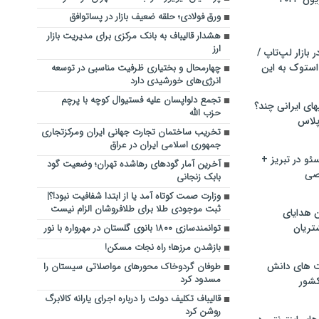
ورق فولادی؛ حلقه ضعیف بازار در پساتوافق
هشدار قالیباف به بانک مرکزی برای مدیریت بازار
ارز
بازار لپ‌تاپ /
استوک به این
چهارمحال و بختیاری ظرفیت مناسبی در توسعه
انرژی‌های خورشیدی دارد
تجمع دلواپسان علیه فستیوال کوچه با پرچم
ماشین لباسشویی‎های ایرانی چند؟
حزب الله
 پلاس
تخریب ساختمان تجارت جهانی ایران ومرکزتجاری
جمهوری اسلامی ایران در عراق
و در تبریز +
آخرین آمار گودهای رهاشده تهران؛ وضعیت گود
صی
بابک زنجانی
وزارت صمت کوتاه آمد یا از ابتدا شفافیت نبود!؟|
ثبت موجودی طلا برای طلافروشان الزام نیست
ن هدایای
تریان
توانمندسازی ۱۸۰۰ بانوی گلستان در مهرواره با نور
بازشدن مرزها؛ راه نجات مسکن!
ت های دانش
طوفان گردوخاک محورهای مواصلاتی سیستان را
مسدود کرد
کشور
قالیباف تکلیف دولت را درباره اجرای یارانه کالابرگ
روشن کرد