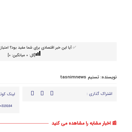
✅ آیا این خبر اقتصادی برای شما مفید بود؟ امتیاز 
[کل:
0
میانگین:
0
]
نویسنده:
تسنیم tasnimnews
اشتراک گذاری :
لینک کوتا
p=319164
📰 اخبار مشابه را مشاهده می کنید