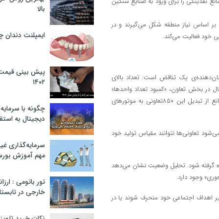
انع نقدینگی را برای ورود به صنایع سنگین
بالا
بر اساس نیاز منطقه شکل می‌گیرند و در
ایمپلنت دندان 
می خود فعالیت می‌کند.
پیش بینی قیمت ت
ور (فعالیت حدود ۸۵۰شرکت تعاونی) نشان‌دهنده‌ی یک تناقض است: تعداد بالای
۱۴۰۲
ال در بخش تعاون، «کمبود تعداد واحدها»
نیست، بلکه «ضعف در مدیریت و تامین منابع» است. سه مانع اصلی که مانع از تبدیل این ۸۵۰تعاونی به موتورهای
چگونه با سرمایه‌
دیجیتال به استق
‌شود تعاونی‌ها نتوانند مقیاس تولید خود
سرمایه‌گذاری غ
مهم آموزش بور
باه گرفته شود. تحلیل وضعیت نشان می‌دهد
‌وری» وجود دارد.
تور باتومی : ارزا
خارجی در تابستان ۰۲
ر اهداف اجتماعی خود منحرف شوند یا در
نکات خرید تلویزیون