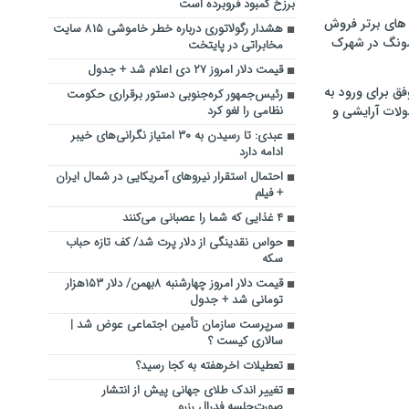
برزخ کمبود فروبرده است
های برتر فروش
هشدار رگولاتوری درباره خطر خاموشی ۸۱۵ سایت
سونگ در شهرک
مخابراتی در پایتخت
قیمت دلار امروز ۲۷ دی اعلام شد + جدول
فق برای ورود به
رئیس‌جمهور کره‌جنوبی دستور برقراری حکومت
ولات آرایشی و
نظامی را لغو کرد
عبدی: تا رسیدن به ۳۰ امتیاز نگرانی‌های خیبر
ادامه دارد
احتمال استقرار نیروهای آمریکایی در شمال ایران
+ فیلم
۴ غذایی که شما را عصبانی می‌کنند
حواس نقدینگی از دلار پرت شد/ کف تازه حباب
سکه
قیمت دلار امروز چهارشنبه ۸بهمن/ دلار ۱۵۳هزار
تومانی شد + جدول
سرپرست سازمان تأمین اجتماعی عوض شد |
سالاری کیست ؟
تعطیلات اخرهفته به کجا رسید؟
تغییر اندک طلای جهانی پیش از انتشار
صورت‌جلسه فدرال رزرو