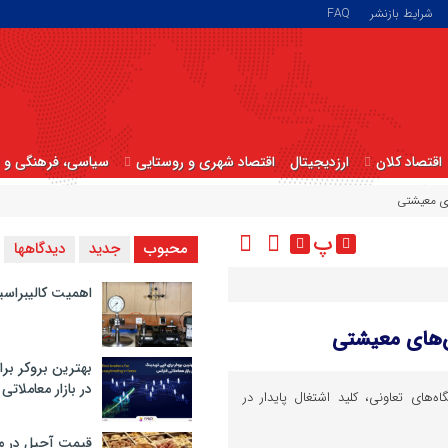
شرایط بازنشر
FAQ
اقتصاد کلان
ارزدیجیتال
اقتصاد شهری و روستایی
سیاسی، فرهنگی و ا
ای معیشتی
پ
محبوب
جدید
دیدگاهها
اهمیت کالیبراسی
لش‌های معیشتی
بهترین بروکر برا
در بازار معاملاتی
ه‌های تعاونی، کلید اشتغال پایدار در
قیمت آجیل در م