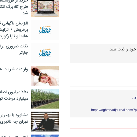
خرید از فروشگاه‌
طرح کالابرگ الک
شد
افزایش ناگهانی
پرفروش / افزایش
هایما و تارا رکورد
نکات ضروری برا
خود را ثبت کنید.
چارتر
وارادات شربت 
۲۵۰ میلیون اص
ه :
میلیارد درخت تو
https://eghtesadjournal.com/?
مشاوره با بهتری
تهران چه تاثیری 