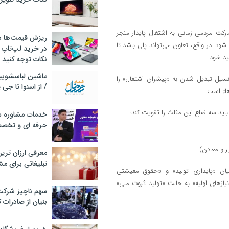
ارکت مردمی زمانی به اشتغال پایدار منجر
ریزش قیمت‌ها در 
. در واقع، تعاون می‌تواند پلی باشد تا
در خرید لپ‌تاپ 
ید شود.
نکات توجه کنید
تانسیل تبدیل شدن به «پیشران اشتغال» را
/ از اسنوا تا جی
ها» است.
اید سه ضلع این مثلث را تقویت کند:
خدمات مشاوره سئ
حرفه ای و تخص
ر و معادن).
معرفی ارزان تری
تبلیغاتی برای مش
میان «پایداری تولید» و «حقوق معیشتی
 نیازهای اولیه» به حالت «تولید ثروت ملی»
سهم ناچیز شرک
بنیان از صادرات 