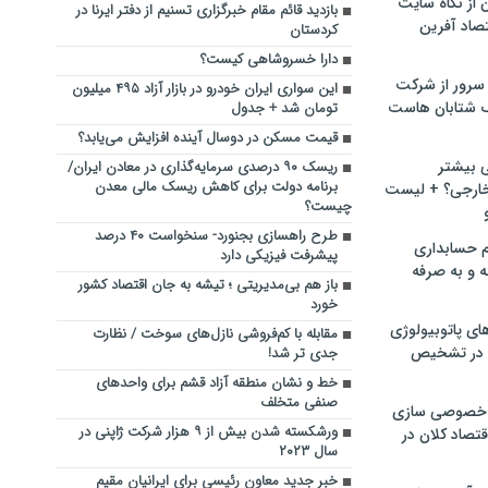
ن از نگاه سایت
بازدید قائم مقام خبرگزاری تسنیم از دفتر ایرنا در
صاد آفرین
کردستان
دارا خسروشاهی کیست؟
سرور از شرکت
این سواری ایران خودرو در بازار آزاد ۴۹۵ میلیون
 شتابان هاست
تومان شد + جدول
قیمت مسکن در دوسال آینده افزایش می‌یابد؟
ی بیشتر
ریسک ۹۰ درصدی سرمایه‌گذاری در معادن ایران/
برنامه دولت برای کاهش ریسک مالی معدن
خارجی؟ + لیست
چیست؟
طرح راهسازی بجنورد- سنخواست ۴۰ درصد
م حسابداری
پیشرفت فیزیکی دارد
ه و به صرفه
باز هم بی‌مدیریتی ؛ تیشه به جان اقتصاد کشور
خورد
ای پاتوبیولوژی
مقابله با کم‌فروشی نازل‌های سوخت / نظارت
 در تشخیص
جدی تر شد!
خط و نشان منطقه آزاد قشم برای واحدهای
صنفی متخلف
خصوصی سازی
ورشکسته شدن بیش از ۹ هزار شرکت ژاپنی در
تصاد کلان در
سال ۲۰۲۳
خبر جدید معاون رئیسی برای ایرانیان مقیم