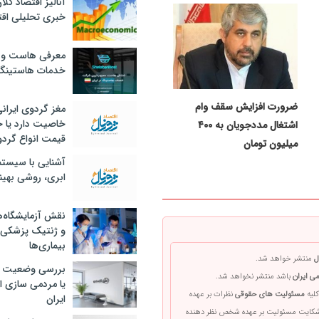
آنالیز اقتصاد کلا
خبری تحلیلی اقت
معرفی هاست و 
خدمات هاستینگ
ضرورت افزایش سقف وام
مغز گردوی ایران
خاصیت دارد یا 
اشتغال مددجویان به ۴۰۰
قیمت انواع گردو
میلیون تومان
آشنایی با سیست
ابری، روشی بهین
نقش آزمایشگاه‌ه
و ژنتیک پزشکی
بیماری‌ها
ل
منتشر خواهد شد.
بررسی وضعیت 
ی ایران
باشد منتشر نخواهد شد.
یا مردمی سازی اق
کلیه
مسئولیت های حقوقی
نظرات بر عهده
ایران
 شکایت مسئولیت بر عهده شخص نظر دهنده