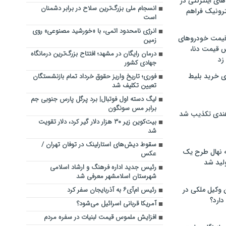
های اینترنتی در
انسجام ملی بزرگ‌ترین سلاح در برابر دشمنان
ترونیک فراهم
است
انرژی نامحدود اتمی، با «خورشید مصنوعی» روی
 قیمت خودروهای
زمین
 قیمت دنا،
درمان رایگان در مشهد؛ افتتاح بزرگ‌ترین درمانگاه
 زد
جهادی کشور
ی خرید بلیط
فوری؛ تاریخ واریز حقوق خرداد تمام بازنشستگان
تعیین تکلیف شد
لیگ دسته اول فوتبال| برد پرگل پارس جنوبی جم
برابر مس سونگون
هندی تکذیب شد
بیت‌کوین زیر ۳۰ هزار دلار گیر کرد، دلار تقویت
شد
سقوط دیش‌های استارلینک در توفان تهران /
له نهال طرح یک
عکس
لید شد
رئیس جدید اداره فرهنگ و ارشاد اسلامی
شهرستان اسلامشهر معرفی شد
ن وکیل ملکی در
رئیس ام‌آی۶ به آذربایجان سفر کرد
دارد؟
آمریکا قربانی اسرائیل می‌شود؟
افزایش ملموس قیمت لبنیات در سفره مردم