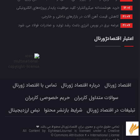
خرید هوشمندانه میکروکنترلر؛ کلید موفقیت پایدار پروژه‌های الکترونیکی
12:01
کاهش قیمت آهن آلات در بازارهای داخلی و خارجی
21:07
عرضه برق در بورس انرژی باعث رشد تولید و صادرات فولاد می شود
21:07
اعتبار اقتصادژورنال
اقتصاد ژورنال
درباره اقتصاد ژورنال
تماس با اقتصاد ژورنال
سوالات متداول کاربران
حریم خصوصی کاربران
تبلیغات در اقتصاد ژورنال
شرایط بازنشر محتوا
نبض ارزدیجیتال
تمامی حقوق مادی و معنوی برای اقتصادژورنال محفوظ می باشد ❤️
All Content by EghtesadJournal is licensed under a Creative
Commons Attribution 4.0 International License ©️
طراحی سایت :
Eghtesadjournal