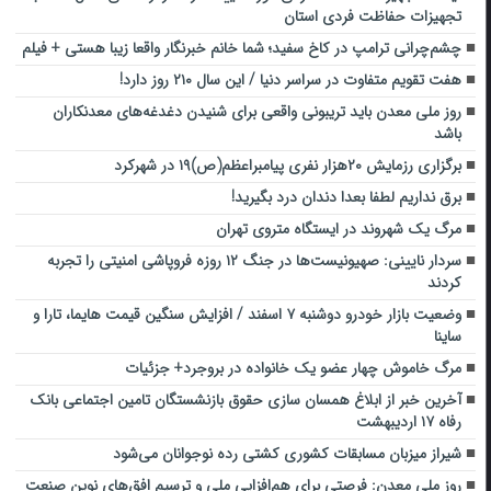
تجهیزات حفاظت فردی استان
چشم‌چرانی ترامپ در کاخ سفید؛ شما خانم خبرنگار واقعا زیبا هستی + فیلم
هفت تقویم متفاوت در سراسر دنیا / این سال ۲۱۰ روز دارد!
روز ملی معدن باید تریبونی واقعی برای شنیدن دغدغه‌های معدنکاران
باشد
برگزاری رزمایش ۲۰هزار نفری پیامبراعظم(ص)۱۹ در شهرکرد‌
برق نداریم لطفا بعدا دندان درد بگیرید!
مرگ یک شهروند در ایستگاه متروی تهران
سردار نایینی: صهیونیست‌ها در جنگ ۱۲ روزه فروپاشی امنیتی را تجربه
کردند
وضعیت بازار خودرو دوشنبه ۷ اسفند / افزایش سنگین قیمت هایما، تارا و
ساینا
مرگ خاموش چهار عضو یک خانواده در بروجرد+ جزئیات
آخرین خبر از ابلاغ همسان سازی حقوق بازنشستگان تامین اجتماعی بانک
رفاه ۱۷ اردیبهشت
شیراز میزبان مسابقات کشوری کشتی رده نوجوانان می‌شود
روز ملی معدن: فرصتی برای هم‌افزایی ملی و ترسیم افق‌های نوین صنعت