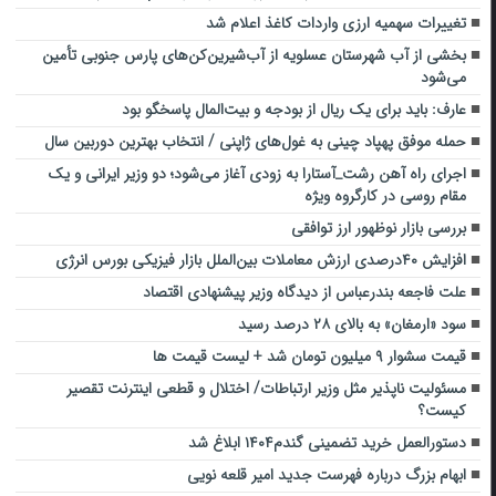
تغییرات سهمیه ارزی واردات کاغذ اعلام شد
بخشی از آب شهرستان عسلویه از آب‌شیرین‌کن‌های پارس جنوبی تأمین
می‌شود
عارف: باید برای یک ریال از بودجه و بیت‌المال پاسخگو بود
حمله موفق پهپاد چینی به غول‌های ژاپنی / انتخاب بهترین دوربین سال
اجرای راه آهن رشت_آستارا به زودی آغاز می‌شود؛ دو وزیر ایرانی و یک
مقام روسی در کارگروه ویژه
بررسی بازار نوظهور ارز توافقی
افزایش ۴۰درصدی ارزش معاملات بین‌الملل بازار فیزیکی بورس انرژی
علت فاجعه بندرعباس از دیدگاه وزیر پیشنهادی اقتصاد
سود «ارمغان» به بالای ۲۸ درصد رسید
قیمت سشوار ۹ میلیون تومان شد + لیست قیمت ها
مسئولیت ناپذیر مثل وزیر ارتباطات/ اختلال و قطعی اینترنت تقصیر
کیست؟
دستورالعمل خرید تضمینی گندم۱۴۰۴ ابلاغ شد
ابهام بزرگ درباره فهرست جدید امیر قلعه نویی