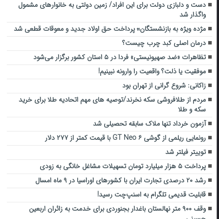
دست و دلبازی دولت برای این افراد/ زمین دولتی به خانوارهای مشمول
واگذار شد
مژده ویژه به بازنشستگان؛؛ پرداخت حق اولاد جدید و معوقات قطعی شد
درمان اصلی کبد چرب چیست؟
تظاهرات «ضد صهیونیستی» فردا در ۵ استان کشور برگزار می‌شود
موفقیت یا ذلت؟ واقعیت را وارونه نبینیم!
زاکانی: شروع گرانی از تهران بود
مردم از طلافروشی سکه نخرند/توصیه های مهم اتحادیه طلا برای خرید
سکه و طلا
آزمون خرداد تنها ملاک سابقه تحصیلی شد
رونمایی ریلمی از گوشی GT Neo ۶ با قیمت کمتر از ۲۷۷ دلار
توییتر فیلتر شد
پرداخت ۵ هزار میلیارد تومان تسهیلات مشاغل خانگی به زودی
رشد ۲۰ درصدی تجارت ایران با کشورهای اوراسیا در ۹ ماه امسال
قابلیت قدیمی تلگرام به اسنپ‌چت رسید!
وقف ۹۰۰ متر نهالستان باغدار بجنوردی برای خدمت به زائران اربعین
حسینی