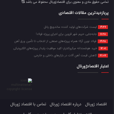
تمامی حقوق مادی و معنوی برای اقتصادژورنال محفوظ می باشد 🥰
پربازدیدترین مقالات اقتصادی
لیست شرکت‌های تولید کننده ساندویچ پانل
19:27
جابه‌جایی حریم شهر قزوین برای اجرای پروژه فولاد!
11:28
فولاد نوین آرکا؛ همراه پروژه‌های صنعتی از انتخاب تا تأمین ورق آهن
19:28
خرید هوشمندانه میکروکنترلر؛ کلید موفقیت پایدار پروژه‌های الکترونیکی
12:01
کاهش قیمت آهن آلات در بازارهای داخلی و خارجی
21:07
اعتبار اقتصادژورنال
اقتصاد ژورنال
درباره اقتصاد ژورنال
تماس با اقتصاد ژورنال