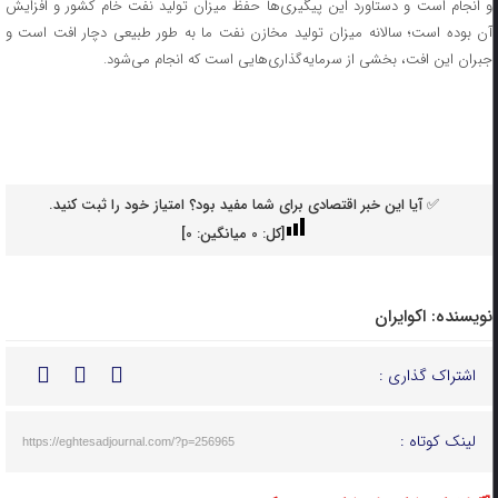
و انجام است و دستاورد این پیگیری‌ها حفظ میزان تولید نفت خام کشور و افزایش
آن بوده است؛ سالانه میزان تولید مخازن نفت ما به طور طبیعی دچار افت است و
جبران این افت، بخشی از سرمایه‌گذاری‌هایی است که انجام می‌شود.
✅ آیا این خبر اقتصادی برای شما مفید بود؟ امتیاز خود را ثبت کنید.
[کل:
0
میانگین:
0
]
نویسنده:
اکوایران
اشتراک گذاری :
لینک کوتاه :
https://eghtesadjournal.com/?p=256965