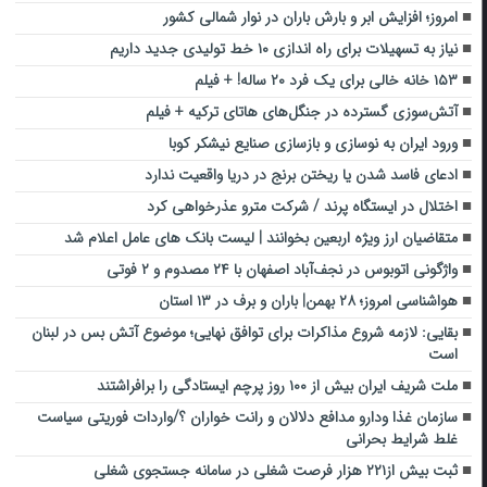
امروز؛ افزایش ابر و بارش باران در نوار شمالی کشور
نیاز به تسهیلات برای راه اندازی ۱۰ خط تولیدی جدید داریم
۱۵۳ خانۀ خالی برای یک فرد ۲۰ ساله! + فیلم
آتش‌سوزی گسترده در جنگل‌های هاتای ترکیه + فیلم
ورود ایران به نوسازی و بازسازی صنایع نیشکر کوبا
ادعای فاسد شدن یا ریختن برنج در دریا واقعیت ندارد
اختلال در ایستگاه پرند / شرکت مترو عذرخواهی کرد
متقاضیان ارز ویژه اربعین بخوانند | لیست بانک های عامل اعلام شد
واژگونی اتوبوس در نجف‌آباد اصفهان با ۲۴ مصدوم و ۲ فوتی
هواشناسی امروز؛ ۲۸ بهمن| باران و برف در ۱۳ استان
بقایی: لازمه شروع مذاکرات برای توافق نهایی؛ موضوع آتش بس در لبنان
است
ملت شریف ایران بیش از ۱۰۰ روز پرچم ایستادگی را برافراشتند
سازمان غذا ودارو مدافع دلالان و رانت خواران ؟/واردات فوریتی سیاست
غلط شرایط بحرانی
ثبت بیش از۲۲۱ هزار فرصت شغلی در سامانه جستجوی شغلی