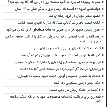
عملیات پیچیده ۸۱ روزه در قلب صنعت برق‌/ در نیروگاه نکا چه خبر بود؟‌
هواشناسی امروز؛ ۲۲ اسفندماه| رعد و برق و بارش باران در ۱۲ استان
حضور سفیر سودان در گروه رسانه‌ای مهر
شکاف قیمت دلار و تتر کانالی شد/ کار دلار به انتهای هفته کشید
معاون رئیس‌جمهور:خراسان جنوبی به هاب منطقه‌ای شرق تبدیل می‌شود
رهبر انقلاب: امت اسلامی با قدرت درونی اسرائیل را از قلب جامعه اسلامی
برمی‌دارد + فیلم
ثبت مبادلات ۲٫۲ میلیون میلیارد تومانی در فرابورس
کمر اقتصاد ایران شکست | ضرر ۹ هزار میلیاردی شوکه آور شد
اجرای طرح مدرن ساماندهی زباله بابل با مشارکت بخش خصوصی
پزشکیان: مرمت آثار آسیب‌دیده در حملات اخیر آغاز شده است
هشدار به کاربران اندروید و آیفون درباره شیوه جدید کلاهبرداری
«یک تهران» زمین مسکونیِ رها شده
۲ کشته در حادثه ریزش غار یخی سمیرم
باغداران برای دریافت شناسنامه محصولات خود به سامانه سبک مراجعه
کنند