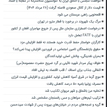
موافقت مجلس با الحاق ایران به کنوانسیون مکه‌مکرمه در مقابله با فساد
قیمت دلار از کانال صعودی فاصله گرفت (۲۸ مرداد ۱۴۰۴)
قلعه‌نویی راهی عربستان می شود
مرگ یک شهروند در برخورد با قطار مترو در تهران
درخواست اضطراری سازمان ملل پس از خروج مهاجران افغان از کشور
ایران با FATF تعامل دارد
کارگران خواستار حفط قدرت خرید هستند نه فقط افزایش مزد
حقوق بازنشستگان تامین اجتماعی در فروردین افزایش پیدا نمی‌کند؟
بحران نقدینگی، چالش اصلی تولیدکنندگان
طواف پیکر سردار شهید نائینی بر گرد ضریح حضرت معصومه(س)
اتفاقی جذاب برای اصناف / قلب اقتصاد به تپش افتاد
موج گرما در شرق آسیا؛ کاهش تولید کشاورزی و افزایش قیمت انرژی
مصرف زولبیا بامیه ۵۰ درصد کاهش یافت
تخلیه مرز باشماق و شهر مریوان تکذیب شد
ترکیب تیم‌های سپاهان و مس رفسنجان مشخص شد
گریه‌ و ضجه‌های مردم در خیابان‌های بیروت پس از شهادت سیدحسن