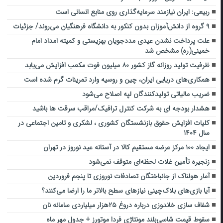
ربیعی: ایران نیازمند سرمایه‌گذاری روی منابع انسانی است
۹ گروه از دانش‌آموزان بدون کنکور به دانشگاه فرهنگیان می‌روند/ جزئیات
علت پرداخت نشدن عیدی مددجویان بهزیستی و کمیته امداد امام
خمینی(ره) مشخص شد
ظرفیت تولید روزانه گاز کشور ۸۰ میلیون فوت مکعب افزایش می‌یابد
همکاری‌های دریایی ایران، چین و روسیه وارد تمرینات گرم شده است
ضریب مالیاتی تولیدکنندگان لپه اصلاح می‌شود
هشدار بودجه ای به شرکت کنترل ترافیک/مراقب سرقت ها باشید
کلیات افزایش حقوق بازنشستگان کشوری ، لشکری و تامین اجتماعی در
سال ۱۴۰۴
ایجاد ۱۰۰ مرکز عرضه مستقیم کالا در آستانه عید نوروز در تهران
زنجیره تأمین غلات لحظه‌ای متوقف نمی‌شود
آمار هولناک از جانباختگان تصادفات نوروزی تا پنجم فروردین
آیا بازی‌های بلاک‌چینی نیازهای سطح بالاتر ما را ارضا می‌کنند؟
شفاف سازی خاندوزی درباره دروغ ۲۵هزار میلیاردی سامانه نان
سقوط قیمت شاسی‌بلند مونتاژی فردا موتورز + جدول مهر ماه