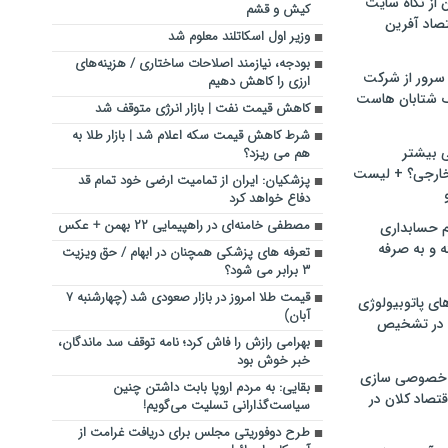
ن از نگاه سایت
کیش و قشم
صاد آفرین
وزیر اول اسکاتلند معلوم شد
بودجه، نیازمند اصلاحات ساختاری / هزینه‌های
سرور از شرکت
ارزی را کاهش دهیم
 شتابان هاست
کاهش قیمت نفت | بازار انرژی متوقف شد
شرط کاهش قیمت سکه اعلام شد | بازار طلا به
ی بیشتر
هم می ریزد؟
خارجی؟ + لیست
پزشکیان: ایران از تمامیت ارضی خود تمام قد
دفاع خواهد کرد
مصطفی خامنه‌ای در راهپیمایی ۲۲ بهمن + عکس
م حسابداری
ه و به صرفه
تعرفه های پزشکی همچنان در ابهام / حق ویزیت
۳ برابر می شود؟
قیمت طلا امروز در بازار صعودی شد (چهارشنبه ۷
ای پاتوبیولوژی
آبان)
 در تشخیص
بهرامی رازش را فاش کرد؛ نامه توقف سد ماندگان،
خبر خوش بود
خصوصی سازی
بقایی: به مردم اروپا بابت داشتن چنین
تصاد کلان در
سیاست‌گذارانی تسلیت می‌گویم!
طرح دوفوریتی مجلس برای دریافت غرامت از