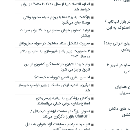
اندازه اقتصاد دریا از سال ۲۰۲۰ تا ۲۰۵۰ دو برابر
خواهد شد
بازگشت به ریشه‌ها با پرچم سیاه محرم؛ وقتی
بازار لپ‌تاپ /
روستا جان می‌گیرد
استوک به این
تولید تصاویر هوش مصنوعی با ۳۰ برابر سرعت
بیشتر
ماشین لباسشویی‎های ایرانی چند؟
ضرورت تشکیل ستاد مشترک در حوزه حمل‌ونقل
 پلاس
۳ ماموریت وزیر راه و شهرسازی به سازمان بنادر
در سال ۱۴۰۳
وام خرید اعتباری بازنشستگان کشوری از این
و در تبریز +
تاریخ واریز می شود
صی
احسان باقری قاضی ترورشده کیست؟
درگیری شدید ایلان ماسک و وزیر ترامپ خبرساز
ن هدایای
شد
تریان
واکنش پزشکیان به بیانیه‌نویسی‌های
اصلاح‌طلبان؛ برخی خیلی بی‌انصافند
ت های دانش
تحولی بزرگ در صنعت ارزهای دیجیتال /
کشور
ChatGPT بازار را دگرگون می‌کند
لغو مرحله پنجم مسابقات آزاد بانوان به دلیل
قطعی برق مجموعه آزادی