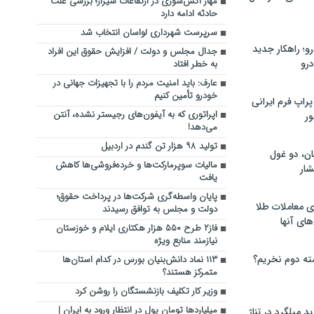
مهار آتش‌سوزی در ارتفاعات شیراز؛ بررسی علت
حادثه ادامه دارد
سرپرست شهرداری لواسان انتخاب شد
؛ راهکار جدید
جدال مجلس و دولت / افزایش حقوق این افراد
رو
به خطر افتاد
عارف: باید امنیت مردم را با تجهیزات جهانی در
خودرو تأمین کنیم
راپ فرم ایرانی
اپراتوری که به آیفون‌های رجیستر نشده، آنتن
ور
می‌دهد!
تولید ۹۸ هزار تن گندم در اردبیل
ان، دو غول
مالیات سوپرمارکت‌ها و خرده‌فروشی‌ها کاهش
ار
یافت
پایان واسطه‌گری شرکت‌ها در پرداخت حقوق؛
ی معاملات طلا
دولت و مجلس به توافق رسیدند
های آنها
فاز۲ طرح ۵۵۰ هزار هکتاری ایلام و خوزستان
نیازمند منابع ویژه
ته دوم نخریم؟
۱۱۳ نماد دانش‌بنیان‌ بورس در کدام استان‌ها
متمرکز هستند؟
وزیر کار تکلیف بازنشستگان را روشن کرد
میلیاردها تومان پول در انتظار ورود به ایران |
 میلگرد در تناژ