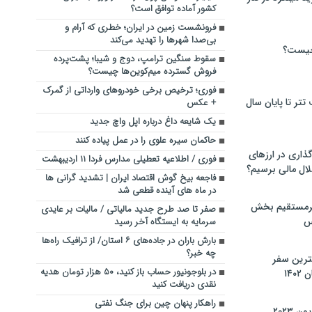
کشور آماده توافق است؟
فرونشست زمین در ایران؛ خطری که آرام و
بی‌صدا شهرها را تهدید می‌کند
چیست؟
سقوط سنگین ترامپ، دوج‌ و شیبا؛ پشت‌پرده
فروش گسترده میم‌کوین‌ها چیست؟
فوری؛ ترخیص برخی خودروهای وارداتی از گمرک
تر تا پایان سال
+ عکس
یک شایعه داغ درباره اپل واچ جدید
حاکمان سیره علوی را در عمل پیاده کنند
گذاری در ارزهای
فوری / اطلاعیه تعطیلی مدارس فردا ۱۱ اردیبهشت
لال مالی برسیم؟
فاجعه بیخ گوش اقتصاد ایران | تشدید گرانی ها
در ماه‌ های آینده قطعی شد
یرمستقیم بخش
صفر تا صد طرح جدید مالیاتی / مالیات بر عایدی
س
سرمایه به ایستگاه آخر رسید
بارش باران در جاده‌های ۶ استان/ از ترافیک راه‌ها
چه خبر؟
نترین سفر
در بلوجونیور حساب باز کنید، ۵۰ هزار تومان هدیه
۱۴
نقدی دریافت کنید
راهکار پنهان چین برای جنگ نفتی
 ۲۰۲۳