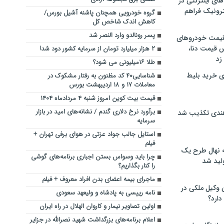
های اینترنتی در
ترونیک فراهم
گروه خودرویی همچنان‌ پاشنه آشیل بورس/
کاهش اندک شاخص کل
پسر رونالدو وارد النصر شد
 قیمت خودروهای
 قیمت دنا،
۲ هزار میلیارد تومان از سرمایه کشور دود شد!
 زد
طلا ۱۶میلیونی می شود؟
ی خرید بلیط
شناسایی۴۰ کد مظنون به رفتار مشکوک در
معاملات ۱۷ و ۱۸ اردیبهشت بورس
قیمت بیت کوین امروز شنبه ۴ مردادماه ۱۴۰۴
برآورد نرخ دلاری گندم / نشانه‌های امید در بازار
هندی تکذیب شد
سرمایه
استایل جالب جواد عزتی در هوای برفی تهران +
فیلم
له نهال طرح یک
چرا باید وسواس بستن اجباری برنامه‌های گوشی
لید شد
را کنار بگذاریم؟
ماجرای بیمه اعضای بدن افراد معروف + فیلم
ن وکیل ملکی در
نامه رییسی به پادشاه و ولیعهد سعودی
دارد؟
اولین تصاویر نیمار و کاروان الهلال در راه ایران
اعلام برنامه‌های بزرگداشت شهید نصرالله در جزایر