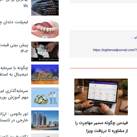
بالا
ایمپلنت دندان 
ه :
پیش بینی قیمت ت
۱۴۰۲
https://eghtesadjournal.com/
چگونه با سرمایه‌
دیجیتال به استق
سرمایه‌گذاری غ
مهم آموزش بور
تور باتومی : ارزا
خارجی در تابستان ۰۲
فیدس چگونه مسیر مهاجرت را
از مشاوره تا دریافت ویزا
نکات خرید تلویزیون