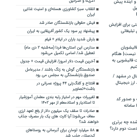
آمریکا و اسرائیل
و آینده پیش
یل
انقلاب سبز؛ کشاورزی هسته‌ای و امنیت غذایی
ایران
فیش حقوقی بازنشستگان صادر شد
تی برای افزایش
تبلیغاتی
پیشنهاد پر سود یک کشور آفریقایی به ایران
بارش شدید باران در ایلام + فیلم
الیشویان
مدارس این استان‌ها فردا (سه‌شنبه ۲ دی ماه)
تعطیل شد/ اسامی تکمیل می‌شود
 نیست| هنگام
ت قالیشویی به
آخرین قیمت دلار امروز/ افزایش قیمت + جدول
نیم
بازنشستگان گوش به زنگ باشند / مدیرعامل
صندوق بازنشستگی به مجلس می رود
ال در مشهد /
ارز دیجیتال
افتتاح و کلنگ‌زنی ۴۴ پروژه عمرانی در
باشت+تصاویر
تغییرات مهم در امتیاز رتبه بندی معلمان آموزشیار
 و صدور کد
تا استادیار و استادمعلم از مهر ۱۴۰۲
 سامانه
صادرات تا سقف یک میلیون دلار از رفع تعهد ارزی
معاف می‌شود| آیا کارت های یک بار مصرف جذاب
ده چه برتری
خواهند شد؟
ست دوم دارد؟
۵۸ میلیارد تومان برای آبرسانی به روستاهای
کردستان جذب شد