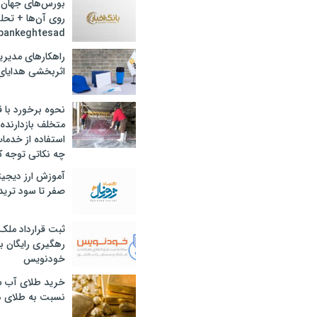
بورس‌های جهان 
روی آن‌ها + تحل
bankeghtesad
راهکارهای مدیری
اثربخشی هدایای 
نحوه برخورد با ق
متخلف بازدارنده
استفاده از خدما
چه نکاتی توجه ک
آموزش ارز دیجیت
صفر تا سود ترید 
ثبت قرارداد ملک
رهگیری رایگان با
خودنویس
خرید طلای آب ش
نسبت به طلای د