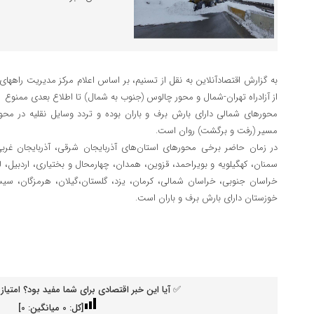
به گزارش اقتصادآنلاین به نقل از تسنیم، بر اساس اعلام مرکز مدیریت راههای
از آزادراه تهران-شمال و محور چالوس (جنوب به شمال) تا اطلاع بعدی ممنوع
محورهای شمالی دارای بارش برف و باران بوده و تردد وسایل نقلیه در محوره
مسیر (رفت و برگشت) روان است.
در زمان حاضر برخی محورهای استان‌های آذربایجان شرقی، آذربایجان غربی، ز
سمنان، کهگیلویه و بویراحمد، قزوین، همدان، چهارمحال و بختیاری، اردبیل،
خراسان جنوبی، خراسان شمالی، کرمان، یزد، گلستان،گیلان، هرمزگان، سی
خوزستان دارای بارش برف و باران است.
✅ آیا این خبر اقتصادی برای شما مفید بود؟ امتیاز 
[کل:
0
میانگین:
0
]