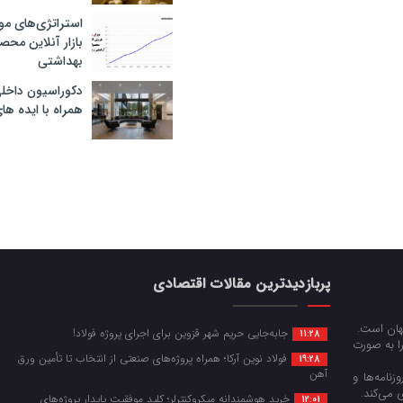
استراتژی‌های مو
بازار آنلاین محص
بهداشتی
دکوراسیون داخل
همراه با ایده ها
پربازدیدترین مقالات اقتصادی
جهان است.
جابه‌جایی حریم شهر قزوین برای اجرای پروژه فولاد!
11:28
را به صورت
فولاد نوین آرکا؛ همراه پروژه‌های صنعتی از انتخاب تا تأمین ورق
19:28
آهن
زنامه‌ها و
 می‌کند.
خرید هوشمندانه میکروکنترلر؛ کلید موفقیت پایدار پروژه‌های
12:01