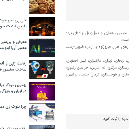
جی پی اس خودرو
تامین امنیت خود
 سازمان راهداری و حمل‌ونقل جاده‌ای تردد
 است.
معرفی و بررسی پ
ای هراز، فیروزکوه و آزادراه قزوین-رشت
معتبر آریا اینوست
نجان، تهران، مازندران، البرز، اصفهان،
رقابت ژاپن و آلم
 لرستان، مرکزی، قم، فارس، خراسان رضوی،
ساخت سنسور فش
ستان و بلوچستان، کرمان جنوب، بوشهر و
بهترین بروکر برا
در ایران و ویژگی‌
چرا بلوک زن دس
خود را ثبت کنید.
بهترین روش خرید