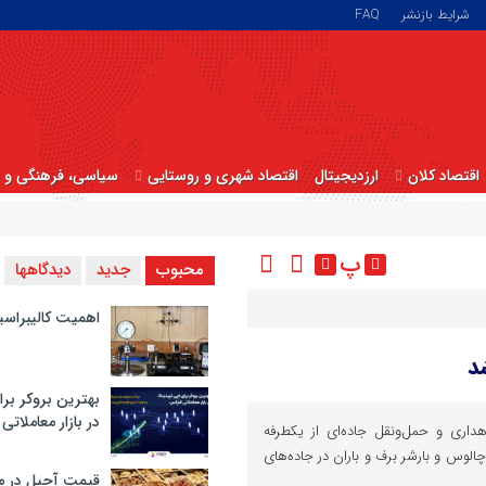
شرایط بازنشر
FAQ
اقتصاد کلان
ارزدیجیتال
اقتصاد شهری و روستایی
سیاسی، فرهنگی و ا
پ
محبوب
جدید
دیدگاهها
اهمیت کالیبراسی
د
بهترین بروکر برا
در بازار معاملاتی
هداری و حمل‌ونقل جاده‌ای از یکطرفه
چالوس و بارشر برف و باران در جاده‌های
قیمت آجیل در م