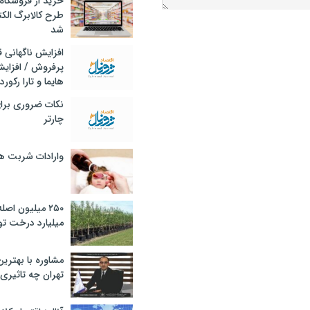
خرید از فروشگاه‌
طرح کالابرگ الک
شد
افزایش ناگهانی
پرفروش / افزایش
هایما و تارا رکورد
نکات ضروری برا
چارتر
وارادات شربت 
۲۵۰ میلیون اص
میلیارد درخت تو
مشاوره با بهتری
تهران چه تاثیری 