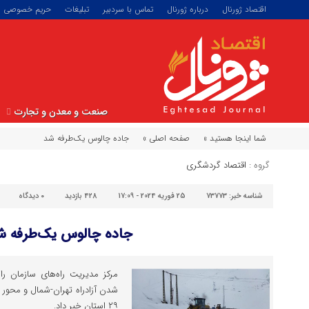
اقتصاد ژورنال
درباره ژورنال
تماس با سردبیر
تبلیغات
حریم خصوصی
صنعت و معدن و تجارت
شما اینجا هستید »
صفحه اصلی »
جاده چالوس یک‌طرفه شد
گروه :
اقتصاد گردشگری
شناسه خبر:
73773
25 فوریه 2024 - 17:09
428 بازدید
۰
دیدگاه
جاده چالوس یک‌طرفه ش
مرکز مدیریت راه‌های سازمان را
شدن آزادراه‌ تهران-شمال و محور 
۲۹ استان خبر داد.